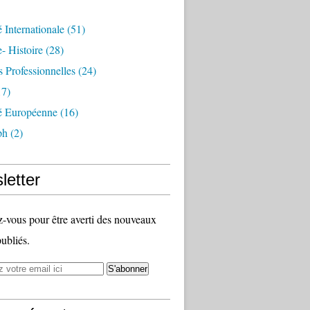
é Internationale
(51)
- Histoire
(28)
s Professionnelles
(24)
7)
té Européenne
(16)
ph
(2)
letter
vous pour être averti des nouveaux
publiés.