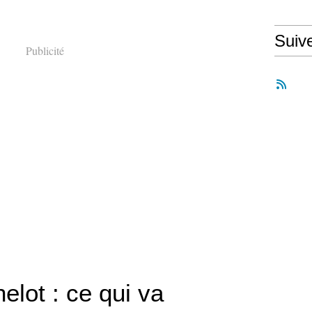
Suiv
Publicité
elot : ce qui va