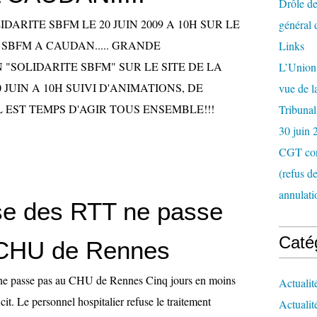
Drôle de
IDARITE SBFM LE 20 JUIN 2009 A 10H SUR LE
général 
 SBFM A CAUDAN..... GRANDE
Links
"SOLIDARITE SBFM" SUR LE SITE DE LA
L’Union 
 JUIN A 10H SUIVI D'ANIMATIONS, DE
vue de 
 IL EST TEMPS D'AGIR TOUS ENSEMBLE!!!
Tribunal
30 juin 
CGT con
(refus d
annulati
se des RTT ne passe
Caté
 CHU de Rennes
ne passe pas au CHU de Rennes Cinq jours en moins
Actualit
cit. Le personnel hospitalier refuse le traitement
Actualit