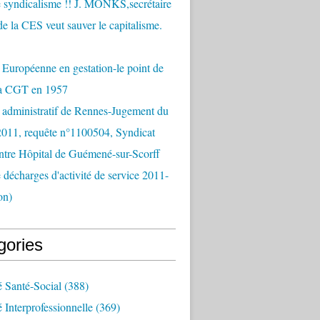
 syndicalisme !! J. MONKS,secrétaire
de la CES veut sauver le capitalisme.
Européenne en gestation-le point de
la CGT en 1957
 administratif de Rennes-Jugement du
2011, requête n°1100504, Syndicat
tre Hôpital de Guémené-sur-Scorff
e décharges d'activité de service 2011-
on)
gories
é Santé-Social
(388)
é Interprofessionnelle
(369)