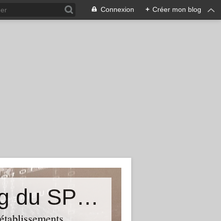
Connexion
+
Créer mon blog
&quot;Résistances&quot;-Le blog du SPHAB/CGT (56-Guémené-sur-Scorff) et des Syndicats CGT associés des petits établissements sanitaires, sociaux et médico-sociaux du Morbihan qui résistent à la casse
 établissements