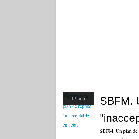
SBFM. U
17 juin
"inaccep
SBFM. Un plan de re