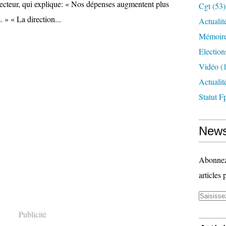
irecteur, qui explique: « Nos dépenses augmentent plus
Cgt
(53)
. » « La direction...
Actualit
Mémoire
Election
Vidéo
(1
Actuali
Statut F
News
Abonnez-
articles 
Publicité