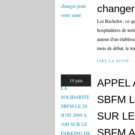
changer
Loi Bachelot : ce q
hospitalières de ter
autour d'un établis
mois de débat, le text
LIRE LA SUITE
APPEL 
19 juin
SBFM L
SUR LE
SBFM A