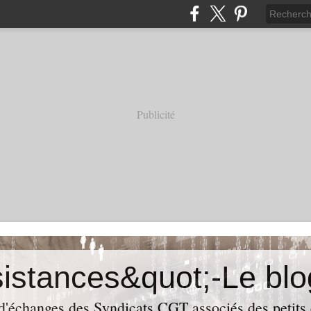
Publicité
 d'échanges des Syndicats CGT associés des petits