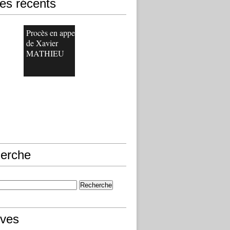
les récents
Procès en appel
de Xavier
MATHIEU
erche
ives