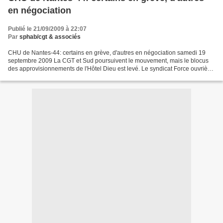
en négociation
Publié le 21/09/2009 à 22:07
Par
sphab/cgt & associés
CHU de Nantes-44: certains en grève, d'autres en négociation samedi 19
septembre 2009 La CGT et Sud poursuivent le mouvement, mais le blocus
des approvisionnements de l'Hôtel Dieu est levé. Le syndicat Force ouvrière,
lui, se retire et entre en négociation...