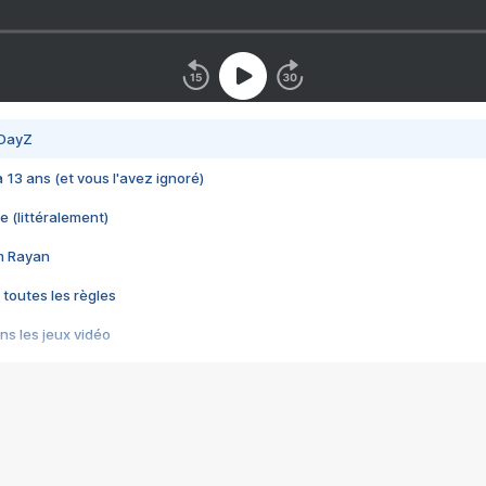
 DayZ
 a 13 ans (et vous l'avez ignoré)
e (littéralement)
im Rayan
 toutes les règles
s les jeux vidéo
us choquant de Rockstar ? - Le scandale BULLY
e plus moche de Steam
du RÊVE tourne au CAUCHEMAR