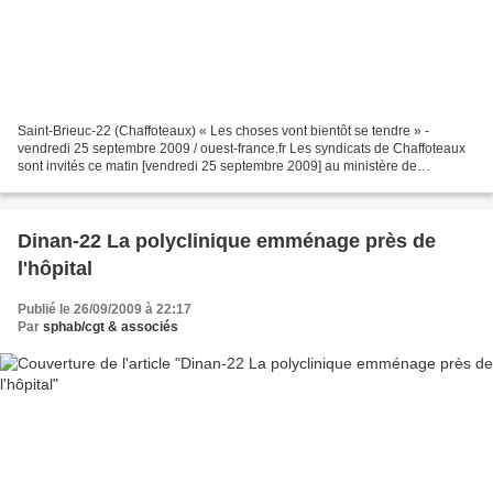
Saint-Brieuc-22 (Chaffoteaux) « Les choses vont bientôt se tendre » -
vendredi 25 septembre 2009 / ouest-france.fr Les syndicats de Chaffoteaux
sont invités ce matin [vendredi 25 septembre 2009] au ministère de
l'Industrie.Hier soir [jeudi 24 septembre...
Dinan-22 La polyclinique emménage près de
l'hôpital
Publié le 26/09/2009 à 22:17
Par
sphab/cgt & associés