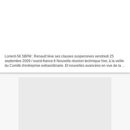
Lorient-56 SBFM : Renault lève ses clauses suspensives vendredi 25
septembre 2009 / ouest-france.fr Nouvelle réunion technique hier, à la veille
du Comité d'entreprise extraordinaire. Et nouvelles avancées en vue de la
reprise. Les délégués syndicaux...