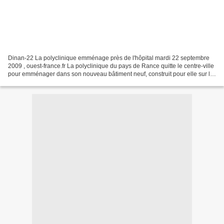
Dinan-22 La polyclinique emménage près de l'hôpital mardi 22 septembre
2009 , ouest-france.fr La polyclinique du pays de Rance quitte le centre-ville
pour emménager dans son nouveau bâtiment neuf, construit pour elle sur le
site de l'hôpital dans le cadre...