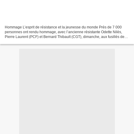
Hommage L’esprit de résistance et la jeunesse du monde Près de 7 000
personnes ont rendu hommage, avec l’ancienne résistante Odette Nilès,
Pierre Laurent (PCF) et Bernard Thibault (CGT), dimanche, aux fusillés de
Châteaubriant, de Nantes et du Mont-Valérien....