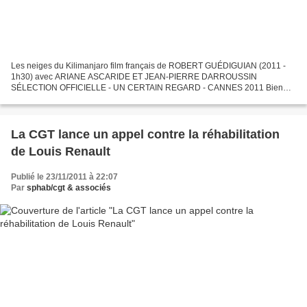
Les neiges du Kilimanjaro film français de ROBERT GUÉDIGUIAN (2011 -
1h30) avec ARIANE ASCARIDE ET JEAN-PIERRE DARROUSSIN
SÉLECTION OFFICIELLE - UN CERTAIN REGARD - CANNES 2011 Bien
qu’ayant perdu son travail, Michel vit heureux avec Marie-Claire. Ces...
La CGT lance un appel contre la réhabilitation
de Louis Renault
Publié le 23/11/2011 à 22:07
Par
sphab/cgt & associés