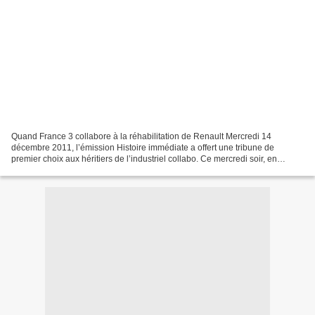
Quand France 3 collabore à la réhabilitation de Renault Mercredi 14
décembre 2011, l’émission Histoire immédiate a offert une tribune de
premier choix aux héritiers de l’industriel collabo. Ce mercredi soir, en
regardant France 3, on a pleuré dans les...