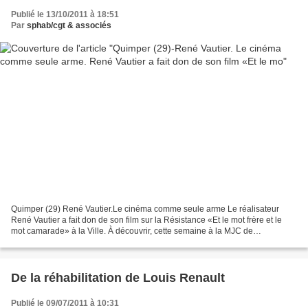
Publié le 13/10/2011 à 18:51
Par
sphab/cgt & associés
Quimper (29) René Vautier.Le cinéma comme seule arme Le réalisateur
René Vautier a fait don de son film sur la Résistance «Et le mot frère et le
mot camarade» à la Ville. À découvrir, cette semaine à la MJC de
Kerfeunteun qui lui rend hommage. René Vautier...
De la réhabilitation de Louis Renault
Publié le 09/07/2011 à 10:31