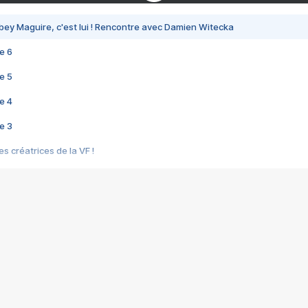
bey Maguire, c'est lui ! Rencontre avec Damien Witecka
e 6
e 5
e 4
e 3
s créatrices de la VF !
e 2
e 1
e Mektoub My Love arrive enfin ! Rencontre avec Shaïn Boumedine et Sal
i : après Toni en famille
elle réalise le bouleversant Dites lui que je l'aime
ais ! Rencontre autour de Vie privée de Rebecca Zlotowski