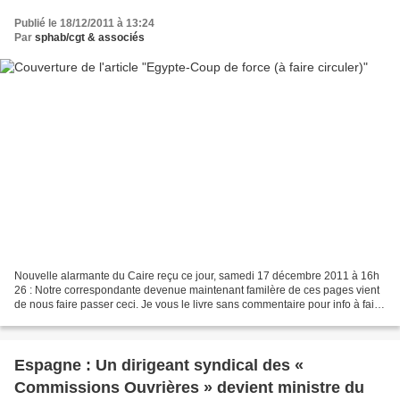
Publié le 18/12/2011 à 13:24
Par
sphab/cgt & associés
Nouvelle alarmante du Caire reçu ce jour, samedi 17 décembre 2011 à 16h
26 : Notre correspondante devenue maintenant familère de ces pages vient
de nous faire passer ceci. Je vous le livre sans commentaire pour info à faire
circuler. canaille-le-rouge...
Espagne : Un dirigeant syndical des «
Commissions Ouvrières » devient ministre du