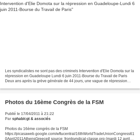
Les syndicalistes ne sont pas des criminels Intervention d'Elie Domota sur la
répression en Guadeloupe Lundi 6 juin 2011-Bourse du Travail de Paris
Deux ans après la grève générale de 44 jours, une vague de répression
s’abat sur les responsables et les...
Photos du 16ème Congrès de la FSM
Publié le 17/04/2011 à 21:22
Par
sphab/cgt & associés
Photos du 16ème congrès de la FSM
https://picasaweb.google.com/wftucentral/16thWorldTradeUnionCongress61
0April2011AthensGreece# source: frontsyndical-classe.org (mardi 12 avril