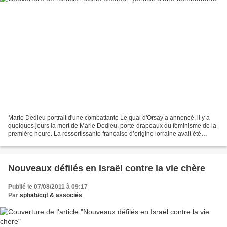
Marie Dedieu portrait d'une combattante Le quai d'Orsay a annoncé, il y a
quelques jours la mort de Marie Dedieu, porte-drapeaux du féminisme de la
première heure. La ressortissante française d’origine lorraine avait été
kidnappée au Kenya malgré un état...
Nouveaux défilés en Israël contre la vie chère
Publié le 07/08/2011 à 09:17
Par
sphab/cgt & associés