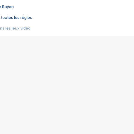
im Rayan
 toutes les règles
s les jeux vidéo
us choquant de Rockstar ? - Le scandale BULLY
e plus moche de Steam
du RÊVE tourne au CAUCHEMAR
pendant 8 heures
it… à tort
umiliés par un jeu vidéo
ire - Final Fantasy 8
ti un empire - Age of Empires
story DOFUS