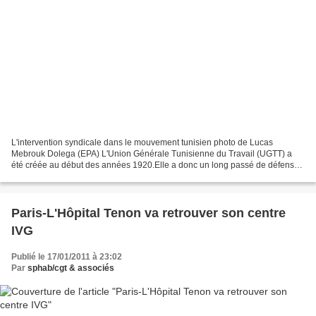
L'intervention syndicale dans le mouvement tunisien photo de Lucas
Mebrouk Dolega (EPA) L'Union Générale Tunisienne du Travail (UGTT) a
été créée au début des années 1920.Elle a donc un long passé de défense
des intérêts des ouvriers et des travailleurs...
Paris-L'Hôpital Tenon va retrouver son centre
IVG
Publié le 17/01/2011 à 23:02
Par
sphab/cgt & associés