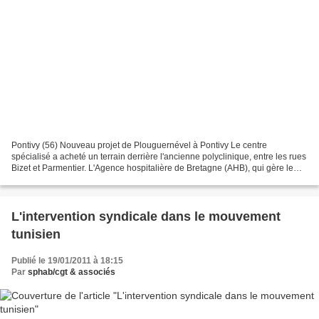
Pontivy (56) Nouveau projet de Plouguernével à Pontivy Le centre
spécialisé a acheté un terrain derrière l'ancienne polyclinique, entre les rues
Bizet et Parmentier. L'Agence hospitalière de Bretagne (AHB), qui gère le
centre hospitalier de Plouguernével,...
L'intervention syndicale dans le mouvement
tunisien
Publié le 19/01/2011 à 18:15
Par
sphab/cgt & associés