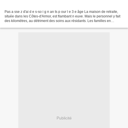
Pas a sse z d'ai d e s-so i g n an ts p our l e 3 e âge La maison de retraite,
située dans les Côtes-d'Armor, est flambant n euve. Mais le personnel y fait
des kilomètres, au détriment des soins aux résidants. Les familles en
regrettent presque l'ancien...
Publicité