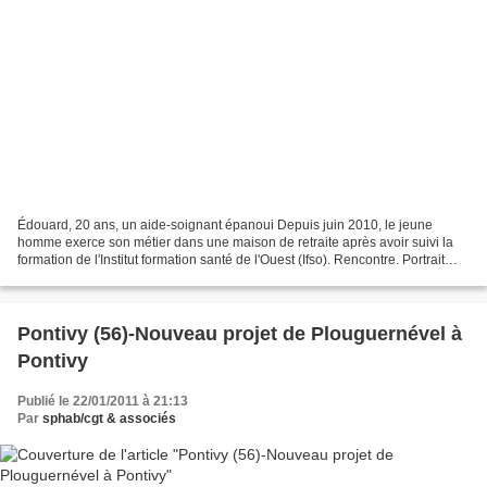
Édouard, 20 ans, un aide-soignant épanoui Depuis juin 2010, le jeune
homme exerce son métier dans une maison de retraite après avoir suivi la
formation de l'Institut formation santé de l'Ouest (Ifso). Rencontre. Portrait
Quand on entre dans la maison...
Pontivy (56)-Nouveau projet de Plouguernével à
Pontivy
Publié le 22/01/2011 à 21:13
Par
sphab/cgt & associés