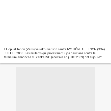
L'Hôpital Tenon (Paris) va retrouver son centre IVG HÔPITAL TENON (XXe)
JUILLET 2008. Les militants qui protestaient il y a deux ans contre la
fermeture annoncée du centre IVG (effective en juillet 2009) ont aujourd’hui
obtenu gain de cause. C’est une...