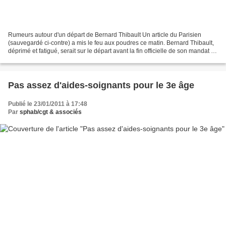
Rumeurs autour d'un départ de Bernard Thibault Un article du Parisien
(sauvegardé ci-contre) a mis le feu aux poudres ce matin. Bernard Thibault,
déprimé et fatigué, serait sur le départ avant la fin officielle de son mandat au
50ème Congrès Confédéral....
Pas assez d'aides-soignants pour le 3e âge
Publié le 23/01/2011 à 17:48
Par
sphab/cgt & associés