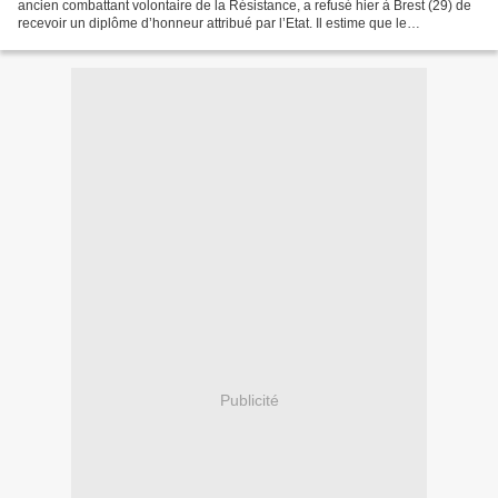
ancien combattant volontaire de la Résistance, a refusé hier à Brest (29) de
recevoir un diplôme d’honneur attribué par l’Etat. Il estime que le
gouvernement actuel démantèle les valeurs...
Publicité