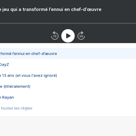
e jeu qui a transformé l’ennui en chef-d’œuvre
nsformé l’ennui en chef-d’œuvre
 DayZ
 a 13 ans (et vous l'avez ignoré)
e (littéralement)
im Rayan
 toutes les règles
s les jeux vidéo
us choquant de Rockstar ? - Le scandale BULLY