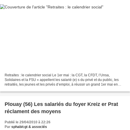
Retraites : le calendrier social Le 1er mai : la CGT, la CFDT, l’Unsa,
Solidaires et la FSU « appellent les salarié (e) s du privé et du public, les
retraités, les jeunes et les privés d’emploi, à réussir un grand 1er mai en
manifestant nombreux pour...
Plouay (56) Les salariés du foyer Kreiz er Prat
réclament des moyens
Publié le 29/04/2010 à 22:26
Par
sphab/cgt & associés