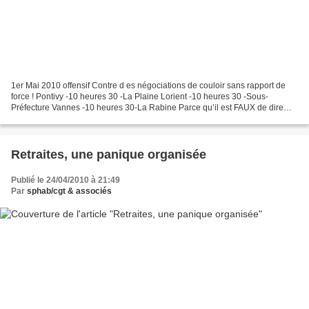
1er Mai 2010 offensif Contre d es négociations de couloir sans rapport de
force ! Pontivy -10 heures 30 -La Plaine Lorient -10 heures 30 -Sous-
Préfecture Vannes -10 heures 30-La Rabine Parce qu’il est FAUX de dire
que si on vit plus longtemps on doit...
Retraites, une panique organisée
Publié le 24/04/2010 à 21:49
Par
sphab/cgt & associés