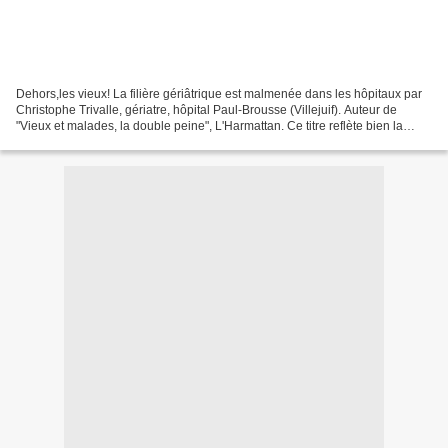
Dehors,les vieux! La filière gériâtrique est malmenée dans les hôpitaux par
Christophe Trivalle, gériatre, hôpital Paul-Brousse (Villejuif). Auteur de
"Vieux et malades, la double peine", L'Harmattan. Ce titre reflète bien la
politique actuelle à l'égard...