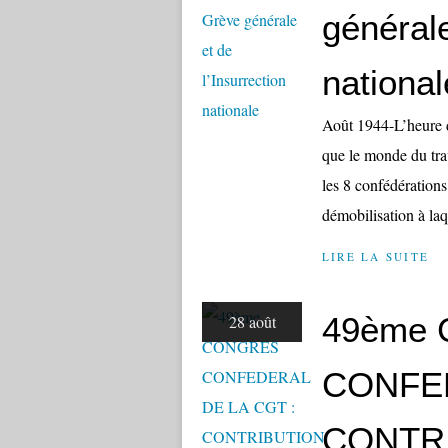
générale
national
Août 1944-L’heure d
que le monde du trav
les 8 confédération
démobilisation à laqu
LIRE LA SUITE
49ème
28 août
CONFED
CONTR