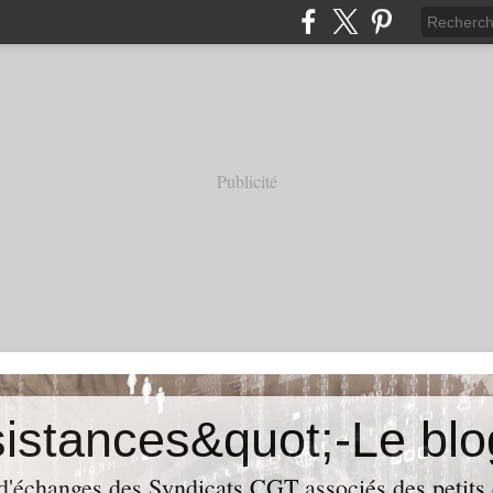
Publicité
 d'échanges des Syndicats CGT associés des petits