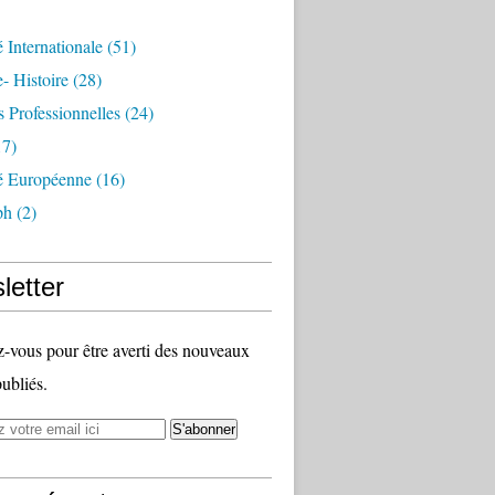
é Internationale
(51)
- Histoire
(28)
s Professionnelles
(24)
7)
té Européenne
(16)
ph
(2)
letter
vous pour être averti des nouveaux
publiés.