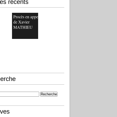
les récents
Procès en appel
de Xavier
MATHIEU
erche
ives