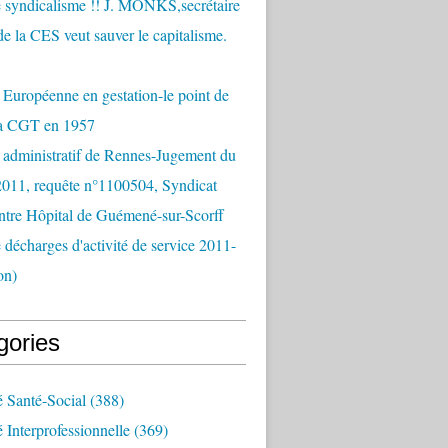
 syndicalisme !! J. MONKS,secrétaire
de la CES veut sauver le capitalisme.
Européenne en gestation-le point de
la CGT en 1957
 administratif de Rennes-Jugement du
2011, requête n°1100504, Syndicat
tre Hôpital de Guémené-sur-Scorff
e décharges d'activité de service 2011-
on)
gories
é Santé-Social
(388)
é Interprofessionnelle
(369)