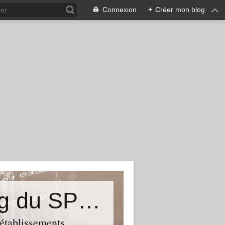
Connexion
+
Créer mon blog
&quot;Résistances&quot;-Le blog du SPHAB/CGT (56-Guémené-sur-Scorff) et des Syndicats CGT associés des petits établissements sanitaires, sociaux et médico-sociaux du Morbihan qui résistent à la casse
 établissements