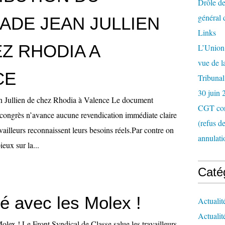
Drôle de
général 
ADE JEAN JULLIEN
Links
Z RHODIA A
L’Union 
vue de 
CE
Tribunal
30 juin 
n Jullien de chez Rhodia à Valence Le document
CGT con
 congrès n’avance aucune revendication immédiate claire
(refus d
availleurs reconnaissent leurs besoins réels.Par contre on
annulati
eux sur la...
Caté
té avec les Molex !
Actualit
Actualit
Molex ! Le Front Syndical de Classe salue les travailleurs