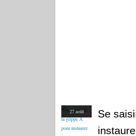
Se saisi
27 août
instaure