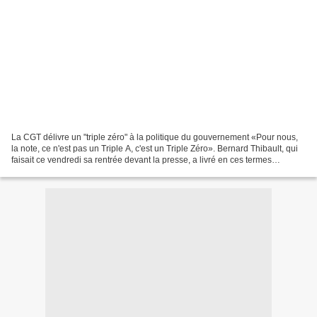
La CGT délivre un "triple zéro" à la politique du gouvernement «Pour nous,
la note, ce n'est pas un Triple A, c'est un Triple Zéro». Bernard Thibault, qui
faisait ce vendredi sa rentrée devant la presse, a livré en ces termes
l'évaluation faite par la...