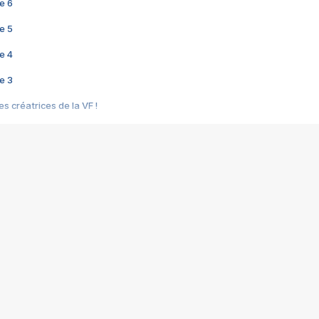
e 6
e 5
e 4
e 3
s créatrices de la VF !
e 2
e 1
e Mektoub My Love arrive enfin ! Rencontre avec Shaïn Boumedine et Sal
i : après Toni en famille
elle réalise le bouleversant Dites lui que je l'aime
ais ! Rencontre autour de Vie privée de Rebecca Zlotowski
 de Marguerite, Grave... Rencontre avec Ella Rumpf
 Les Rêveurs, un film intime sur la santé mentale