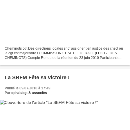
Cheminots cgt Des directions locales sncf assignent en justice des chsct où
la cgt est majoritaire ! COMMISSION CHSCT FEDERALE (FD CGT DES
CHEMINOTS) Compte Rendu de la réunion du 23 juin 2010 Participants :
Robert LEROY - Pascal CHASSIER - Gilles RIVIERE...
La SBFM Fête sa victoire !
Publié le 09/07/2010 à 17:49
Par
sphab/cgt & associés