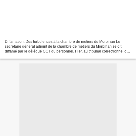
Diffamation. Des turbulences à la chambre de métiers du Morbihan Le
secrétaire général adjoint de la chambre de métiers du Morbihan se dit
diffamé par le délégué CGT du personnel. Hier, au tribunal correctionnel de
Vannes (56), c’est l’avocat du syndicaliste...