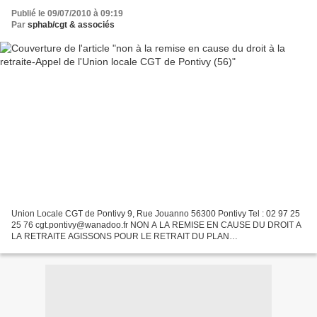
Publié le 09/07/2010 à 09:19
Par
sphab/cgt & associés
Union Locale CGT de Pontivy 9, Rue Jouanno 56300 Pontivy Tel : 02 97 25
25 76 cgt.pontivy@wanadoo.fr NON A LA REMISE EN CAUSE DU DROIT A
LA RETRAITE AGISSONS POUR LE RETRAIT DU PLAN
GOUVERNEMENTAL Restons mobilisés contre les mauvais coups de l’été
Le...