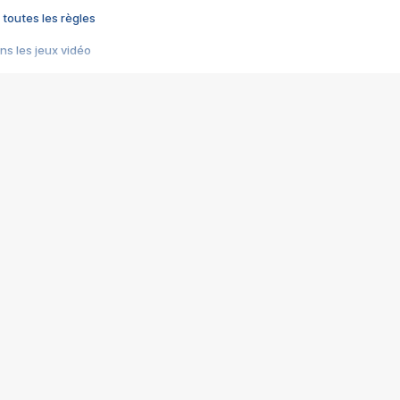
 toutes les règles
s les jeux vidéo
us choquant de Rockstar ? - Le scandale BULLY
e plus moche de Steam
du RÊVE tourne au CAUCHEMAR
pendant 8 heures
it… à tort
umiliés par un jeu vidéo
ire - Final Fantasy 8
ti un empire - Age of Empires
story DOFUS
tard, il crée l'un des pires jeux de tous les temps, MindsEye.