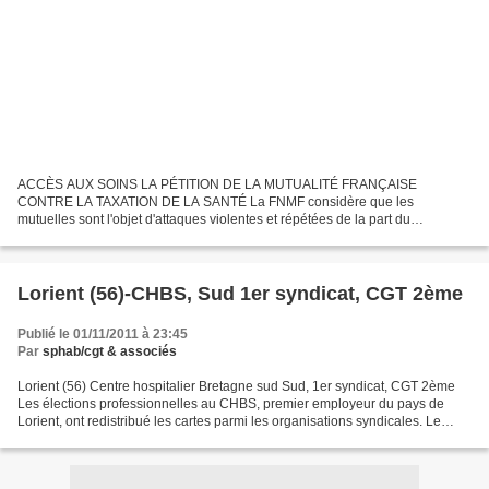
ACCÈS AUX SOINS LA PÉTITION DE LA MUTUALITÉ FRANÇAISE
CONTRE LA TAXATION DE LA SANTÉ La FNMF considère que les
mutuelles sont l'objet d'attaques violentes et répétées de la part du
gouvernement et de sa majorité parlementaire. Devant cette situation la...
Lorient (56)-CHBS, Sud 1er syndicat, CGT 2ème
Publié le 01/11/2011 à 23:45
Par
sphab/cgt & associés
Lorient (56) Centre hospitalier Bretagne sud Sud, 1er syndicat, CGT 2ème
Les élections professionnelles au CHBS, premier employeur du pays de
Lorient, ont redistribué les cartes parmi les organisations syndicales. Le
scrutin de jeudi dernier conforte...