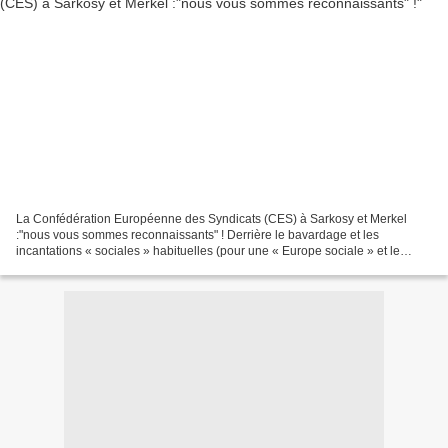
La Confédération Européenne des Syndicats (CES) à Sarkosy et Merkel
:"nous vous sommes reconnaissants" ! Derrière le bavardage et les
incantations « sociales » habituelles (pour une « Europe sociale » et le
respect des drois syndicaux alors que l'UE est...