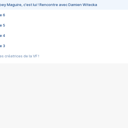
bey Maguire, c'est lui ! Rencontre avec Damien Witecka
e 6
e 5
e 4
e 3
s créatrices de la VF !
e 2
e 1
e Mektoub My Love arrive enfin ! Rencontre avec Shaïn Boumedine et Sal
i : après Toni en famille
elle réalise le bouleversant Dites lui que je l'aime
ais ! Rencontre autour de Vie privée de Rebecca Zlotowski