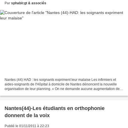
Par
sphab/cgt & associés
Nantes (44) HAD : les soignants expriment leur malaise Les infirmiers et
aides-soignants de l'Hôpital à domicile de Nantes dénoncent la nouvelle
organisation de leur planning. « On ne demande aucune augmentation de
salaire, juste du repos », lâche un...
Nantes(44)-Les étudiants en orthophonie
donnent de la voix
Publié le 01/11/2011 à 22:23