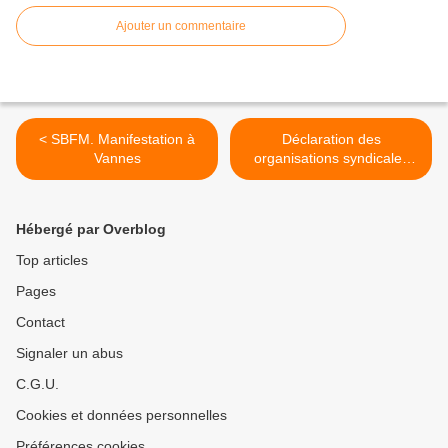
Ajouter un commentaire
< SBFM. Manifestation à
Déclaration des
Vannes
organisations syndicales
CGT, CFDT, CFE-CGC, FO,
CFTC, FSU, Solidaires,
Unsa. >
Hébergé par Overblog
Top articles
Pages
Contact
Signaler un abus
C.G.U.
Cookies et données personnelles
Préférences cookies