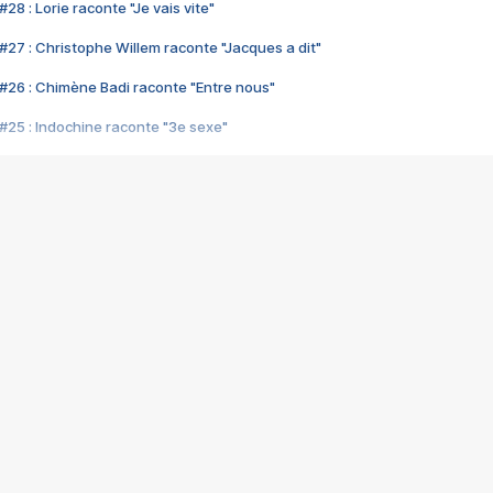
28 : Lorie raconte "Je vais vite"
#27 : Christophe Willem raconte "Jacques a dit"
#26 : Chimène Badi raconte "Entre nous"
#25 : Indochine raconte "3e sexe"
#24 : Zaho raconte "C'est chelou"
#23 : Patrick Bruel raconte "Au café des délices"
#22 : Kyo raconte "Le chemin"
#21 : Nolwenn Leroy raconte "Cassé"
#20 : Patrick Hernandez raconte "Born to be alive"
#19 : Lorie raconte "Près de moi"
#18 : Michael Jones raconte "A nos actes manqués" (avec Jean-Jacque
#17 : Khaled raconte "Aïcha"
#16 : Corneille raconte "Parce qu'on vient de loin"