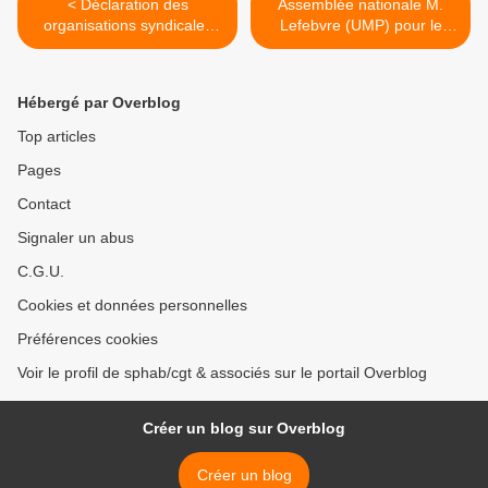
< Déclaration des
Assemblée nationale M.
organisations syndicales
Lefebvre (UMP) pour le
CGT, CFDT, CFE-CGC, FO,
télétravail pendant les
CFTC, FSU, Solidaires,
arrêts maladie >
Unsa.
Hébergé par Overblog
Top articles
Pages
Contact
Signaler un abus
C.G.U.
Cookies et données personnelles
Préférences cookies
Voir le profil de sphab/cgt & associés sur le portail Overblog
Créer un blog sur Overblog
Créer un blog