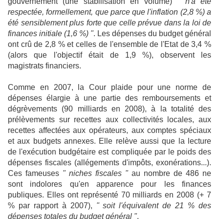
gouvernement (une stabilisation en volume)
" n'a été
respectée, formellement, que parce que l'inflation (2,8 %) a
été sensiblement plus forte que celle prévue dans la loi de
finances initiale (1,6 %) "
. Les dépenses du budget général
ont crû de 2,8 % et celles de l'ensemble de l'Etat de 3,4 %
(alors que l'objectif était de 1,9 %), observent les
magistrats financiers.
Comme en 2007, la Cour plaide pour une norme de
dépenses élargie à une partie des remboursements et
dégrèvements (90 milliards en 2008), à la totalité des
prélèvements sur recettes aux collectivités locales, aux
recettes affectées aux opérateurs, aux comptes spéciaux
et aux budgets annexes. Elle relève aussi que la lecture
de l'exécution budgétaire est compliquée par le poids des
dépenses fiscales (allégements d'impôts, exonérations...).
Ces fameuses
" niches fiscales "
au nombre de 486 ne
sont indolores qu'en apparence pour les finances
publiques. Elles ont représenté 70 milliards en 2008 (+ 7
% par rapport à 2007),
" soit l'équivalent de 21 % des
dépenses totales du budget général "
.