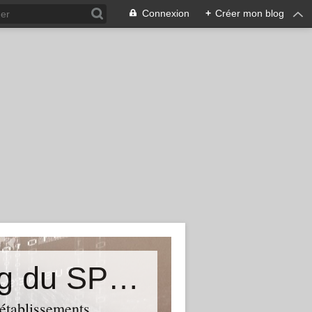
Connexion
+
Créer mon blog
&quot;Résistances&quot;-Le blog du SPHAB/CGT (56-Guémené-sur-Scorff) et des Syndicats CGT associés des petits établissements sanitaires, sociaux et médico-sociaux du Morbihan qui résistent à la casse
 établissements