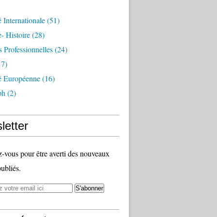
é Internationale
(51)
- Histoire
(28)
s Professionnelles
(24)
7)
té Européenne
(16)
ph
(2)
letter
vous pour être averti des nouveaux
publiés.