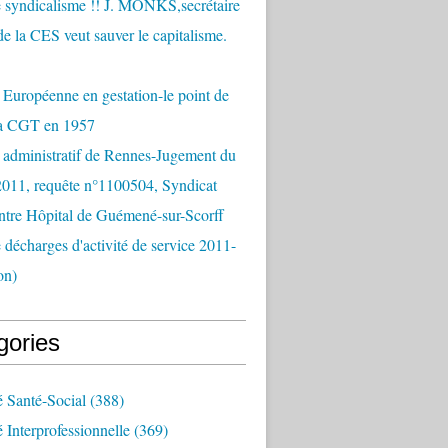
 syndicalisme !! J. MONKS,secrétaire
de la CES veut sauver le capitalisme.
Européenne en gestation-le point de
la CGT en 1957
 administratif de Rennes-Jugement du
2011, requête n°1100504, Syndicat
tre Hôpital de Guémené-sur-Scorff
e décharges d'activité de service 2011-
on)
gories
é Santé-Social
(388)
é Interprofessionnelle
(369)