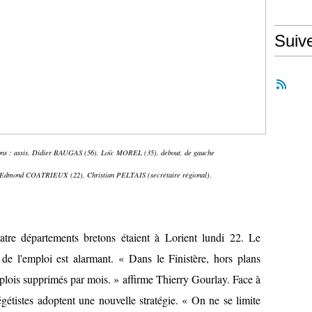
Suiv
ons : assis, Didier BAUGAS (56), Loïc MOREL (35), debout, de gauche
-Edmond COATRIEUX (22), Christian PELTAIS (secrétaire régional).
tre départements bretons étaient à Lorient lundi 22. Le
n de l'emploi est alarmant. « Dans le Finistère, hors plans
mplois supprimés par mois. » affirme Thierry Gourlay. Face à
cégétistes adoptent une nouvelle stratégie. « On ne se limite