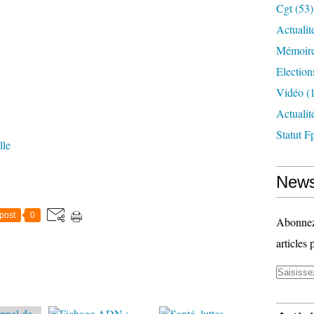
Cgt
(53)
Actualit
Mémoire
Election
Vidéo
(1
Actuali
Statut F
lle
News
post
0
Abonnez-
articles 