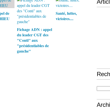
Artic
pel de
Santé, luttes,
THIEU
victoires....
Fichage ADN : appel
du leader CGT des
"Conti" aux
"présidentiables de
gauche"
Rech
Arch