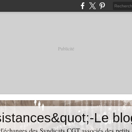
Publicité
 d'échanges des Syndicats CGT associés des petits