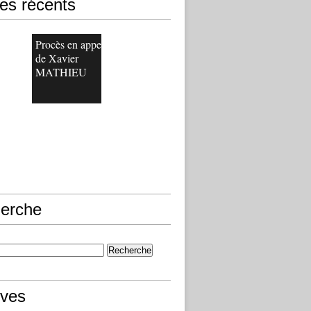
les récents
Procès en appel
de Xavier
MATHIEU
erche
ives