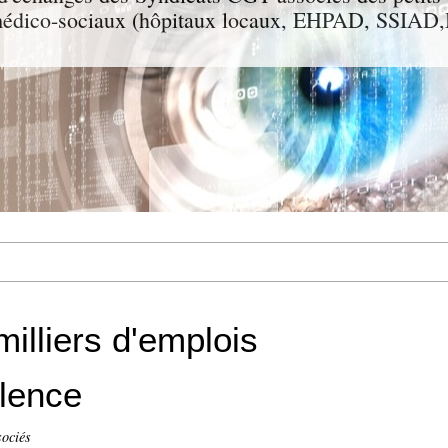
t médico-sociaux (hôpitaux locaux, EHPAD, SSIA
illiers d'emplois
lence
sociés