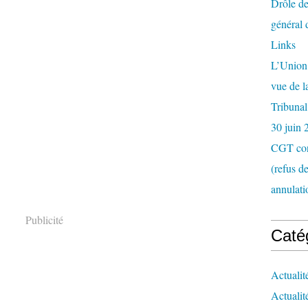
Drôle de
général 
Links
L’Union 
vue de 
Tribunal
30 juin 
CGT con
(refus d
annulati
Publicité
Caté
Actualit
Actualit