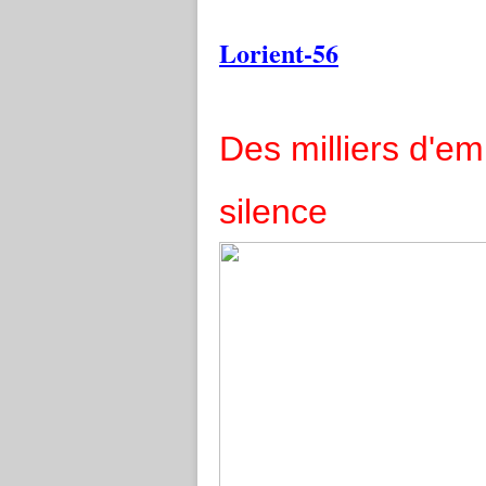
Lorient-56
Des milliers d'e
silence