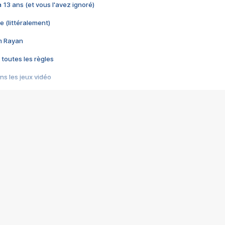
 a 13 ans (et vous l'avez ignoré)
e (littéralement)
im Rayan
 toutes les règles
s les jeux vidéo
us choquant de Rockstar ? - Le scandale BULLY
e plus moche de Steam
du RÊVE tourne au CAUCHEMAR
pendant 8 heures
it… à tort
umiliés par un jeu vidéo
ire - Final Fantasy 8
ti un empire - Age of Empires