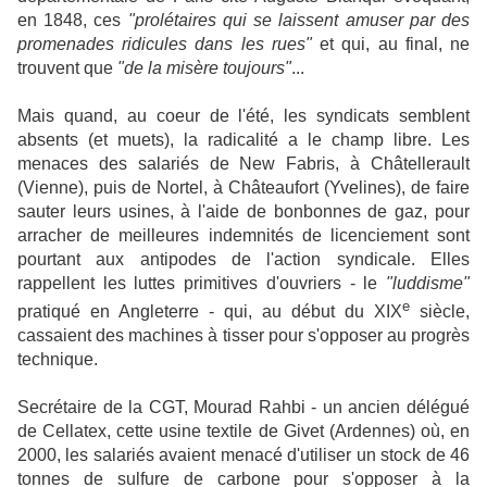
en 1848, ces
"prolétaires qui se laissent amuser par des
promenades ridicules dans les rues"
et qui, au final, ne
trouvent que
"de la misère toujours"
...
Mais quand, au coeur de l'été, les syndicats semblent
absents (et muets), la radicalité a le champ libre. Les
menaces des salariés de New Fabris, à Châtellerault
(Vienne), puis de Nortel, à Châteaufort (Yvelines), de faire
sauter leurs usines, à l'aide de bonbonnes de gaz, pour
arracher de meilleures indemnités de licenciement sont
pourtant aux antipodes de l'action syndicale. Elles
rappellent les luttes primitives d'ouvriers - le
"luddisme"
e
pratiqué en Angleterre - qui, au début du XIX
siècle,
cassaient des machines à tisser pour s'opposer au progrès
technique.
Secrétaire de la CGT, Mourad Rahbi - un ancien délégué
de Cellatex, cette usine textile de Givet (Ardennes) où, en
2000, les salariés avaient menacé d'utiliser un stock de 46
tonnes de sulfure de carbone pour s'opposer à la