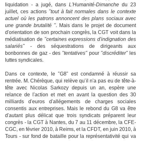
liquidation - a jugé, dans
L'Humanité-Dimanche
du 23
juillet, ces actions
"tout à fait normales dans le contexte
actuel où les patrons annoncent des plans sociaux avec
une grande brutalité "
. Mais dans le projet de document
d'orientation de son prochain congrès, la CGT voit dans la
médiatisation de
"certaines expressions d'indignation des
salariés"
- des séquestrations de dirigeants aux
bonbonnes de gaz - des
"tentatives"
pour
"discréditer"
les
luttes syndicales.
Dans ce contexte, le "G8" est condamné à réussir sa
rentrée. M. Chérèque, qui relève qu'il n'a pas eu de tête-à-
tête avec Nicolas Sarkozy depuis un an, espère une
relance de l'action et met en avant la question des 30
milliards d'euros d'allégements de charges sociales
consentis aux entreprises. Mais le rebond du G8 va être
d'autant plus délicat que trois syndicats préparent leur
congrès - la CGT à Nantes, du 7 au 11 décembre, la CFE-
CGC, en février 2010, à Reims, et la CFDT, en juin 2010, à
Tours - sur fond de bataille pour la représentativité qui va