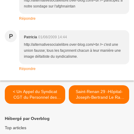
http://alternativesocialelibre.over-blog.com/<br /> participez à
notre sondage sur l'afghnaintan
Répondre
P
Patricia
01/08/2009 14:44
http://alternativesocialelibre.over-blog.com/<br /> c'est une
union fausse; tous les façonnent chacun à leur manière une
image défaitiste du syndicalisme.
Répondre
< Un Appel du Syndicat
Saint-Renan 29 -Hôpital-
CGT du Personnel des
Joseph-Bertrand Le Ray
Résidences Maréva de
nouveau directeur >
Vannes
Hébergé par Overblog
Top articles