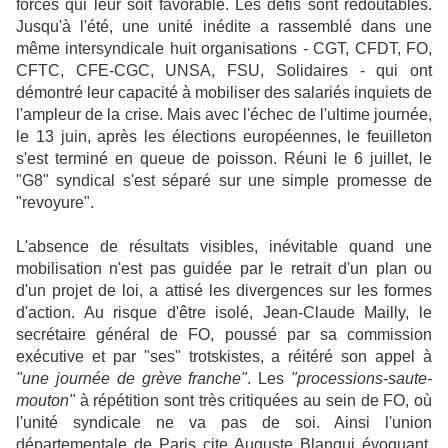
forces qui leur soit favorable. Les défis sont redoutables.
Jusqu'à l'été, une unité inédite a rassemblé dans une
même intersyndicale huit organisations - CGT, CFDT, FO,
CFTC, CFE-CGC, UNSA, FSU, Solidaires - qui ont
démontré leur capacité à mobiliser des salariés inquiets de
l'ampleur de la crise. Mais avec l'échec de l'ultime journée,
le 13 juin, après les élections européennes, le feuilleton
s'est terminé en queue de poisson. Réuni le 6 juillet, le
"G8" syndical s'est séparé sur une simple promesse de
"revoyure".
L'absence de résultats visibles, inévitable quand une
mobilisation n'est pas guidée par le retrait d'un plan ou
d'un projet de loi, a attisé les divergences sur les formes
d'action. Au risque d'être isolé, Jean-Claude Mailly, le
secrétaire général de FO, poussé par sa commission
exécutive et par "ses" trotskistes, a réitéré son appel à
"une journée de grève franche"
. Les
"processions-saute-
mouton"
à répétition sont très critiquées au sein de FO, où
l'unité syndicale ne va pas de soi. Ainsi l'union
départementale de Paris cite Auguste Blanqui évoquant,