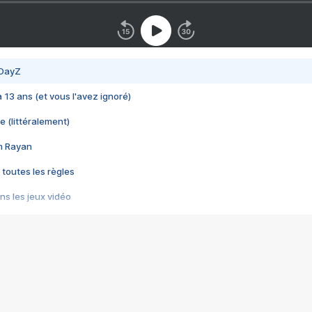
 DayZ
 a 13 ans (et vous l'avez ignoré)
e (littéralement)
im Rayan
 toutes les règles
s les jeux vidéo
us choquant de Rockstar ? - Le scandale BULLY
e plus moche de Steam
du RÊVE tourne au CAUCHEMAR
pendant 8 heures