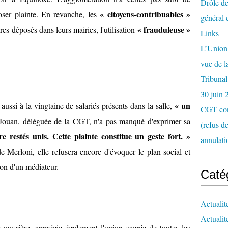
Drôle de
« citoyens-contribuables »
oser plainte. En revanche, les
général 
« frauduleuse »
res déposés dans leurs mairies, l'utilisation
Links
L’Union 
vue de 
Tribunal
30 juin 
« un
aussi à la vingtaine de salariés présents dans la salle,
CGT con
 Jouan, déléguée de la CGT, n'a pas manqué d'exprimer sa
(refus d
e restés unis. Cette plainte constitue un geste fort. »
annulati
 Merloni, elle refusera encore d'évoquer le plan social et
ion d'un médiateur.
Caté
Actualit
Actualit
 ouvrière, apprécie également l'union sacrée de toutes les