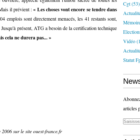
Cgt
(53)
« Les choses vont encore se tendre dans
Mais il prévient :
Actualit
04 emplois sont directement menacés, les 41 restants sont,
Mémoire
e. Jusqu'à présent, ATG a besoin de la certification technique
Election
s cela ne durera pas... »
Vidéo
(1
Actuali
Statut F
News
Abonnez-
articles 
 2006 sur le site ouest-france.fr