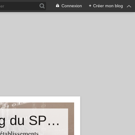
Connexion
+
Créer mon blog
&quot;Résistances&quot;-Le blog du SPHAB/CGT (56-Guémené-sur-Scorff) et des Syndicats CGT associés des petits établissements sanitaires, sociaux et médico-sociaux du Morbihan qui résistent à la casse
 établissements