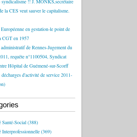
 syndicalisme !! J. MONKS,secrétaire
de la CES veut sauver le capitalisme.
Européenne en gestation-le point de
la CGT en 1957
 administratif de Rennes-Jugement du
2011, requête n°1100504, Syndicat
tre Hôpital de Guémené-sur-Scorff
e décharges d'activité de service 2011-
on)
gories
é Santé-Social
(388)
é Interprofessionnelle
(369)