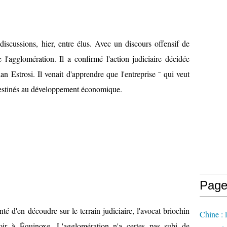
iscussions, hier, entre élus. Avec un discours offensif de
 l'agglomération. Il a confirmé l'action judiciaire décidée
an Estrosi. Il venait d'apprendre que l'entreprise ¯ qui veut
 destinés au développement économique.
Page
nté d'en découdre sur le terrain judiciaire, l'avocat briochin
Chine : 
soir à Équinoxe. L'agglomération n'a certes pas subi de