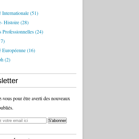
é Internationale
(51)
- Histoire
(28)
s Professionnelles
(24)
7)
té Européenne
(16)
ph
(2)
letter
vous pour être averti des nouveaux
publiés.