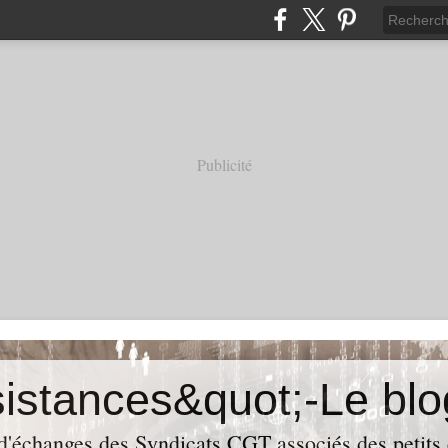
Publicité
 d'échanges des Syndicats CGT associés des petits