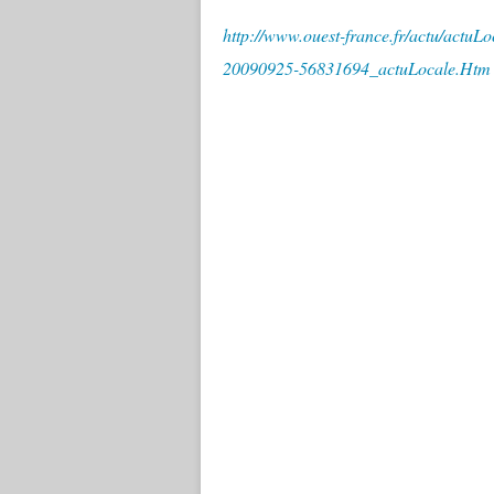
http://www.ouest-france.fr/actu/actuL
20090925-56831694_actuLocale.Htm