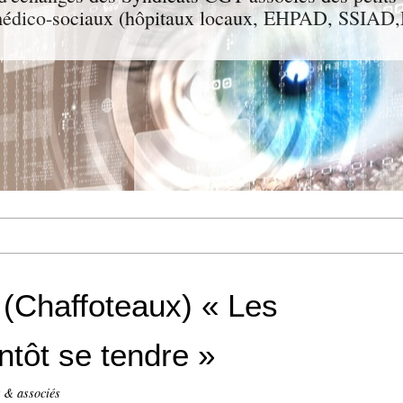
t médico-sociaux (hôpitaux locaux, EHPAD, SSIA
 (Chaffoteaux) « Les
ntôt se tendre »
t & associés