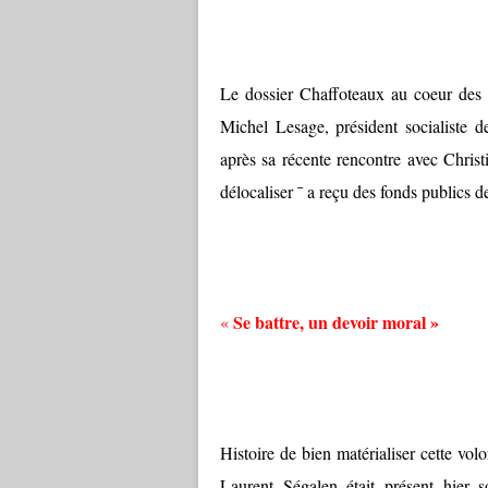
Le dossier Chaffoteaux au coeur des d
Michel Lesage, président socialiste de
après sa récente rencontre avec Christi
délocaliser ¯ a reçu des fonds publics
Se battre, un devoir moral »
«
Histoire de bien matérialiser cette volo
Laurent Ségalen était présent hier 