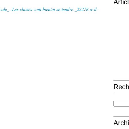
Artic
ocale_--Les-choses-vont-bientot-se-tendre-_22278-avd-
Rech
Arch