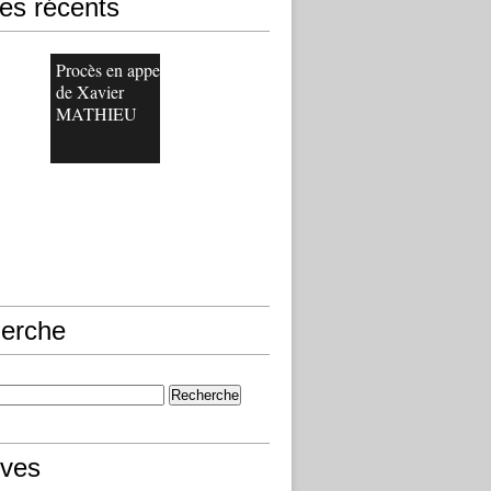
les récents
Procès en appel
de Xavier
MATHIEU
erche
ives