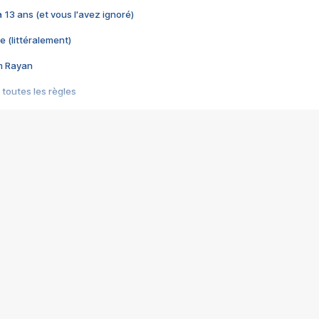
 a 13 ans (et vous l'avez ignoré)
e (littéralement)
im Rayan
 toutes les règles
s les jeux vidéo
us choquant de Rockstar ? - Le scandale BULLY
e plus moche de Steam
du RÊVE tourne au CAUCHEMAR
pendant 8 heures
it… à tort
umiliés par un jeu vidéo
ire - Final Fantasy 8