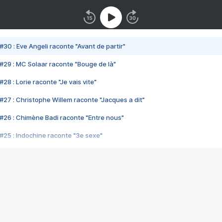
#30 : Eve Angeli raconte "Avant de partir"
#29 : MC Solaar raconte "Bouge de là"
28 : Lorie raconte "Je vais vite"
#27 : Christophe Willem raconte "Jacques a dit"
#26 : Chimène Badi raconte "Entre nous"
#25 : Indochine raconte "3e sexe"
#24 : Zaho raconte "C'est chelou"
#23 : Patrick Bruel raconte "Au café des délices"
#22 : Kyo raconte "Le chemin"
#21 : Nolwenn Leroy raconte "Cassé"