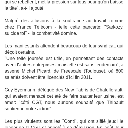
qui se rebellent, met la pression sur tous pour qu'on baisse
la tête", a-t-il ajouté.
Malgré des allusions à la souffrance au travail comme
chez France Télécom - telle cette pancarte: "Sarkozy,
suicide toi" -, la combativité domine.
Les manifestants attendent beaucoup de leur syndicat, qui
déçoit certains.
"Une telle journée est utile, en permettant des contacts
avec d'autres entreprises, mais elle est sans lendemain", a
assené Michel Picard, de Freescale (Toulouse), où 800
salariés doivent être licenciés d'ici fin 2011.
Guy Eyermann, délégué des New Fabris de Châtellerault,
qui avaient menacé cet été de faire sauter leur usine, est
amer: "côté CGT, nous aurions souhaité que Thibault
soutienne notre action".
Les plus virulents sont les "Conti", qui ont sifflé jeudi le
leader de la CGT et appelé à sa démission. En août, leur