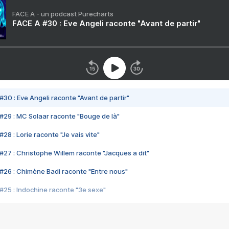
FACE A - un podcast Purecharts
FACE A #30 : Eve Angeli raconte "Avant de partir"
#30 : Eve Angeli raconte "Avant de partir"
#29 : MC Solaar raconte "Bouge de là"
28 : Lorie raconte "Je vais vite"
#27 : Christophe Willem raconte "Jacques a dit"
#26 : Chimène Badi raconte "Entre nous"
#25 : Indochine raconte "3e sexe"
#24 : Zaho raconte "C'est chelou"
#23 : Patrick Bruel raconte "Au café des délices"