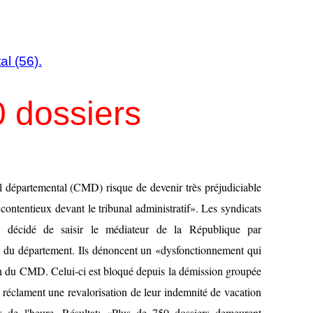
l (56).
0 dossiers
 départemental (CMD) risque de devenir très préjudiciable
ontentieux devant le tribunal administratif». Les syndicats
écidé de saisir le médiateur de la République par
rs du département. Ils dénoncent un «dysfonctionnement qui
in du CMD. Celui-ci est bloqué depuis la démission groupée
 réclament une revalorisation de leur indemnité de vacation
 de l'heure. Résultat: «Plus de 750 dossiers demeurent