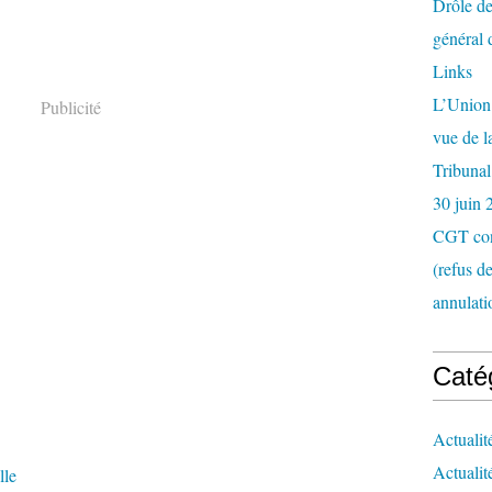
Drôle de
général 
Links
L’Union 
Publicité
vue de 
Tribunal
30 juin 
CGT con
(refus d
annulati
Caté
Actualit
Actualit
lle