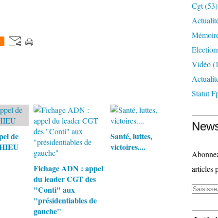
Cgt
(53)
Actualit
Mémoire
0
Election
Vidéo
(1
Actuali
Statut F
News
pel de
Santé, luttes,
THIEU
victoires....
Abonnez-
Fichage ADN : appel
articles 
du leader CGT des
"Conti" aux
"présidentiables de
gauche"