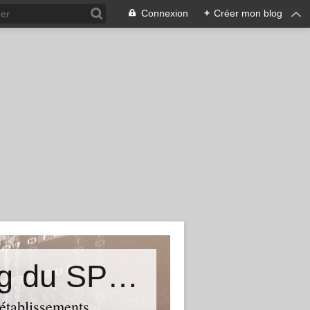
Connexion
+
Créer mon blog
&quot;Résistances&quot;-Le blog du SPHAB/CGT (56-Guémené-sur-Scorff) et des Syndicats CGT associés des petits établissements sanitaires, sociaux et médico-sociaux du Morbihan qui résistent à la casse
 établissements