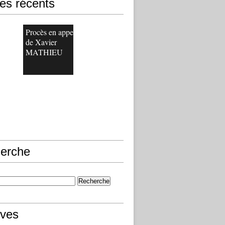
les récents
Procès en appel
de Xavier
MATHIEU
erche
ives