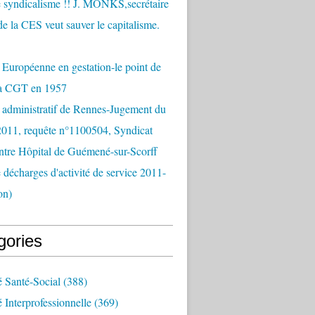
 syndicalisme !! J. MONKS,secrétaire
de la CES veut sauver le capitalisme.
Européenne en gestation-le point de
la CGT en 1957
 administratif de Rennes-Jugement du
2011, requête n°1100504, Syndicat
tre Hôpital de Guémené-sur-Scorff
e décharges d'activité de service 2011-
on)
gories
é Santé-Social
(388)
é Interprofessionnelle
(369)