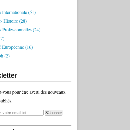
é Internationale
(51)
- Histoire
(28)
s Professionnelles
(24)
7)
té Européenne
(16)
ph
(2)
letter
vous pour être averti des nouveaux
publiés.