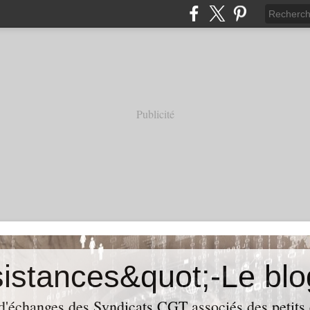
Publicité
 d'échanges des Syndicats CGT associés des petits