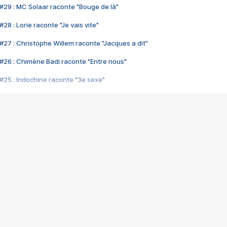
#29 : MC Solaar raconte "Bouge de là"
28 : Lorie raconte "Je vais vite"
#27 : Christophe Willem raconte "Jacques a dit"
#26 : Chimène Badi raconte "Entre nous"
#25 : Indochine raconte "3e sexe"
#24 : Zaho raconte "C'est chelou"
#23 : Patrick Bruel raconte "Au café des délices"
#22 : Kyo raconte "Le chemin"
#21 : Nolwenn Leroy raconte "Cassé"
#20 : Patrick Hernandez raconte "Born to be alive"
#19 : Lorie raconte "Près de moi"
#18 : Michael Jones raconte "A nos actes manqués" (avec Jean-Jacque
#17 : Khaled raconte "Aïcha"