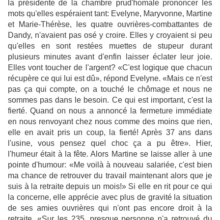
la présidente de la chambre prud'homale prononcer les
mots qu'elles espéraient tant: Evelyne, Maryvonne, Martine
et Marie-Thérèse, les quatre ouvrières-combattantes de
Dandy, n'avaient pas osé y croire. Elles y croyaient si peu
qu'elles en sont restées muettes de stupeur durant
plusieurs minutes avant d'enfin laisser éclater leur joie.
Elles vont toucher de l'argent? «C'est logique que chacun
récupère ce qui lui est dû», répond Evelyne. «Mais ce n'est
pas ça qui compte, on a touché le chômage et nous ne
sommes pas dans le besoin. Ce qui est important, c'est la
fierté. Quand on nous a annoncé la fermeture immédiate
en nous renvoyant chez nous comme des moins que rien,
elle en avait pris un coup, la fierté! Après 37 ans dans
l'usine, vous pensez quel choc ça a pu être». Hier,
l'humeur était à la fête. Alors Martine se laisse aller à une
pointe d'humour: «Me voilà à nouveau salariée, c'est bien
ma chance de retrouver du travail maintenant alors que je
suis à la retraite depuis un mois!» Si elle en rit pour ce qui
la concerne, elle apprécie avec plus de gravité la situation
de ses amies ouvrières qui n'ont pas encore droit à la
retraite. «Sur les 235, presque personne n'a retrouvé du