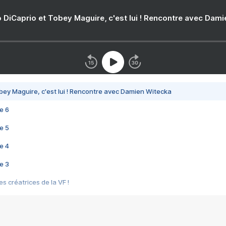
 DiCaprio et Tobey Maguire, c'est lui ! Rencontre avec Dam
bey Maguire, c'est lui ! Rencontre avec Damien Witecka
e 6
e 5
e 4
e 3
s créatrices de la VF !
e 2
e 1