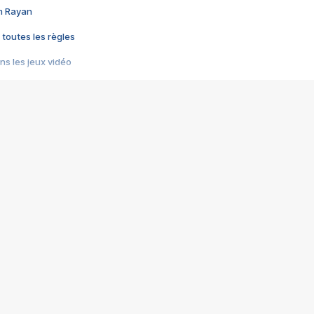
im Rayan
 toutes les règles
s les jeux vidéo
us choquant de Rockstar ? - Le scandale BULLY
e plus moche de Steam
du RÊVE tourne au CAUCHEMAR
pendant 8 heures
it… à tort
umiliés par un jeu vidéo
ire - Final Fantasy 8
ti un empire - Age of Empires
story DOFUS