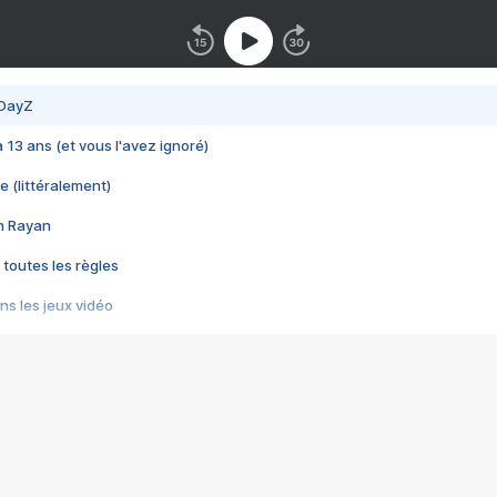
 DayZ
 a 13 ans (et vous l'avez ignoré)
e (littéralement)
im Rayan
 toutes les règles
s les jeux vidéo
us choquant de Rockstar ? - Le scandale BULLY
e plus moche de Steam
du RÊVE tourne au CAUCHEMAR
pendant 8 heures