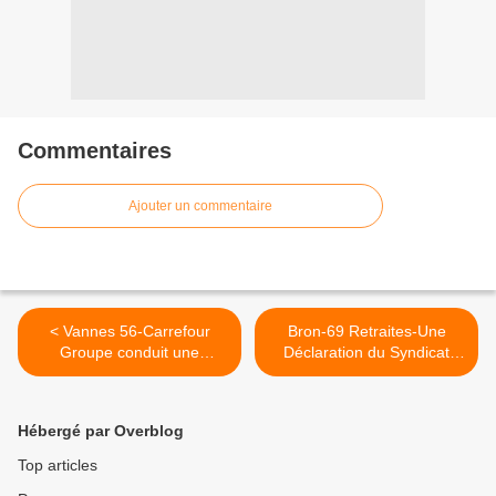
Commentaires
Ajouter un commentaire
< Vannes 56-Carrefour
Bron-69 Retraites-Une
Groupe conduit une
Déclaration du Syndicat
politique de la "terre
CGT du Centre Hospitalier
brûlée"sans précédent
Spécialisé-Le Vinatier >
Hébergé par Overblog
Top articles