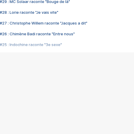
#29 : MC Solaar raconte "Bouge de là"
28 : Lorie raconte "Je vais vite"
#27 : Christophe Willem raconte "Jacques a dit"
#26 : Chimène Badi raconte "Entre nous"
#25 : Indochine raconte "3e sexe"
#24 : Zaho raconte "C'est chelou"
#23 : Patrick Bruel raconte "Au café des délices"
#22 : Kyo raconte "Le chemin"
#21 : Nolwenn Leroy raconte "Cassé"
#20 : Patrick Hernandez raconte "Born to be alive"
#19 : Lorie raconte "Près de moi"
#18 : Michael Jones raconte "A nos actes manqués" (avec Jean-Jacque
#17 : Khaled raconte "Aïcha"