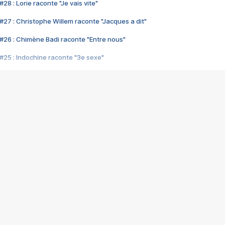
28 : Lorie raconte "Je vais vite"
#27 : Christophe Willem raconte "Jacques a dit"
#26 : Chimène Badi raconte "Entre nous"
#25 : Indochine raconte "3e sexe"
#24 : Zaho raconte "C'est chelou"
#23 : Patrick Bruel raconte "Au café des délices"
#22 : Kyo raconte "Le chemin"
#21 : Nolwenn Leroy raconte "Cassé"
#20 : Patrick Hernandez raconte "Born to be alive"
#19 : Lorie raconte "Près de moi"
#18 : Michael Jones raconte "A nos actes manqués" (avec Jean-Jacque
#17 : Khaled raconte "Aïcha"
#16 : Corneille raconte "Parce qu'on vient de loin"