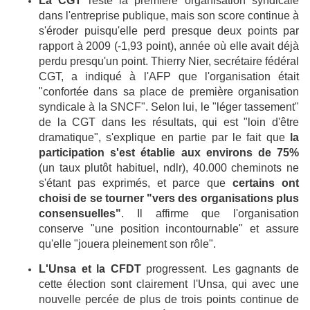
La CGT
reste la première organisation syndicale
dans l'entreprise publique, mais son score continue à
s'éroder puisqu'elle perd presque deux points par
rapport à 2009 (-1,93 point), année où elle avait déjà
perdu presqu'un point. Thierry Nier, secrétaire fédéral
CGT, a indiqué à l'AFP que l'organisation était
"confortée dans sa place de première organisation
syndicale à la SNCF". Selon lui, le "léger tassement"
de la CGT dans les résultats, qui est "loin d'être
dramatique", s'explique en partie par le fait que
la
participation s'est établie aux environs de 75%
(un taux plutôt habituel, ndlr), 40.000 cheminots ne
s'étant pas exprimés, et parce que
certains ont
choisi de se tourner "vers des organisations plus
consensuelles"
. Il affirme que l'organisation
conserve "une position incontournable" et assure
qu'elle "jouera pleinement son rôle".
L'Unsa et la CFDT
progressent. Les gagnants de
cette élection sont clairement l'Unsa, qui avec une
nouvelle percée de plus de trois points continue de