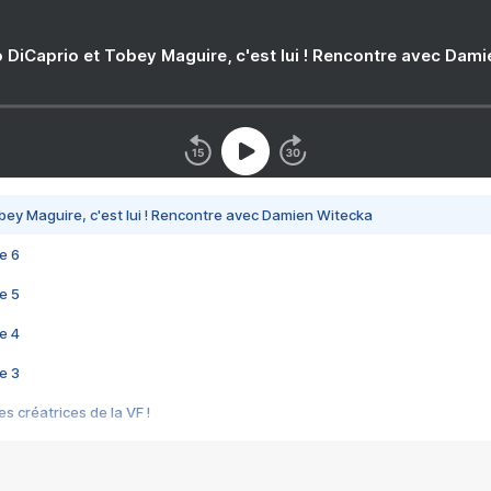
 DiCaprio et Tobey Maguire, c'est lui ! Rencontre avec Dam
bey Maguire, c'est lui ! Rencontre avec Damien Witecka
e 6
e 5
e 4
e 3
s créatrices de la VF !
e 2
e 1