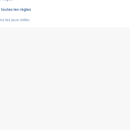
 toutes les règles
s les jeux vidéo
us choquant de Rockstar ? - Le scandale BULLY
e plus moche de Steam
du RÊVE tourne au CAUCHEMAR
pendant 8 heures
it… à tort
umiliés par un jeu vidéo
ire - Final Fantasy 8
ti un empire - Age of Empires
story DOFUS
tard, il crée l'un des pires jeux de tous les temps, MindsEye.