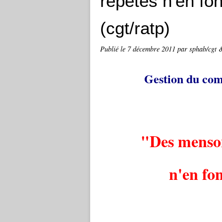
répétés n'en fon
(cgt/ratp)
Publié le
7 décembre 2011
par sphab/cgt 
Gestion du com
"Des menson
n'en fon