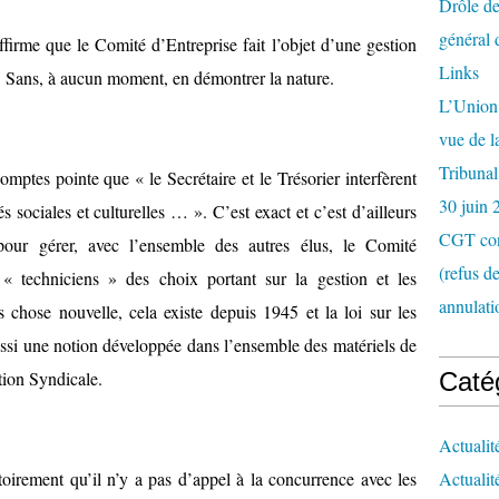
Drôle de
général 
affirme que le Comité d’Entreprise fait l’objet d’une gestion
Links
». Sans, à aucun moment, en démontrer la nature.
L’Union 
vue de 
Tribunal
tes pointe que « le Secrétaire et le Trésorier interfèrent
30 juin 
s sociales et culturelles … ». C’est exact et c’est d’ailleurs
CGT con
pour gérer, avec l’ensemble des autres élus, le Comité
(refus d
 « techniciens » des choix portant sur la gestion et les
annulati
 chose nouvelle, cela existe depuis 1945 et la loi sur les
aussi une notion développée dans l’ensemble des matériels de
tion Syndicale.
Caté
Actualit
irement qu’il n’y a pas d’appel à la concurrence avec les
Actualit