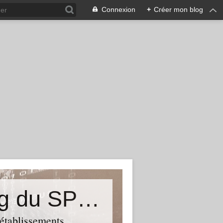
Connexion
+
Créer mon blog
&quot;Résistances&quot;-Le blog du SPHAB/CGT (56-Guémené-sur-Scorff) et des Syndicats CGT associés des petits établissements sanitaires, sociaux et médico-sociaux du Morbihan qui résistent à la casse
 établissements