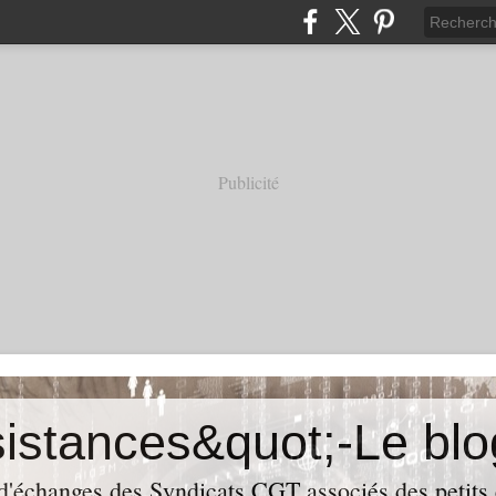
Publicité
 d'échanges des Syndicats CGT associés des petits