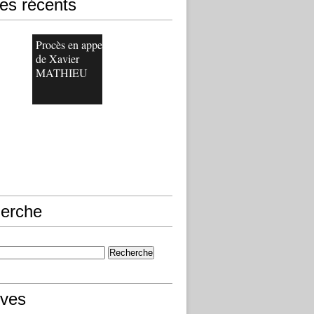
les récents
Procès en appel
de Xavier
MATHIEU
erche
ives