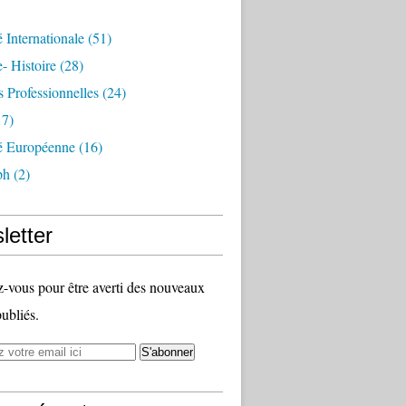
é Internationale
(51)
- Histoire
(28)
s Professionnelles
(24)
7)
té Européenne
(16)
ph
(2)
letter
vous pour être averti des nouveaux
publiés.