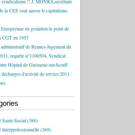
 syndicalisme !! J. MONKS,secrétaire
de la CES veut sauver le capitalisme.
Européenne en gestation-le point de
la CGT en 1957
 administratif de Rennes-Jugement du
2011, requête n°1100504, Syndicat
tre Hôpital de Guémené-sur-Scorff
e décharges d'activité de service 2011-
on)
gories
é Santé-Social
(388)
é Interprofessionnelle
(369)