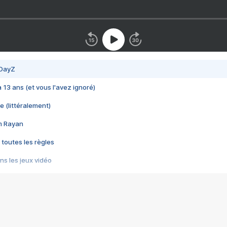
 DayZ
 a 13 ans (et vous l'avez ignoré)
e (littéralement)
im Rayan
 toutes les règles
s les jeux vidéo
us choquant de Rockstar ? - Le scandale BULLY
e plus moche de Steam
du RÊVE tourne au CAUCHEMAR