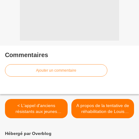
Commentaires
Ajouter un commentaire
< L'appel d'anciens
A propos de la tentative de
résistants aux jeunes
réhabilitation de Louis
générations
Renault : compte-rendu de
la réunion du 24 mai 2011 à
l’Assemblée Nationale >
Hébergé par Overblog