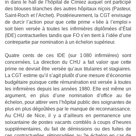
in dans le hall de l’hôpital de Cimiez auquel ont participé
des blouses blanches des autres hôpitaux niçois (Pasteur,
Saint-Roch et l’Archet). Postérieurement, la CGT envisage
de durcir l’action pour que cette prime « liée à l’emploi »
soit bien versée à toutes les infirmières diplômées d’État
(IDE) contractuelles tandis que FO s’en tient à l’idée d’une
contrepartie par nomination à un échelon supérieur.
Quatre cents de ces IDE (sur 1 080 infirmières) sont
concernées. La direction du CHU a fait valoir que cette
prime ne devrait être versée qu’aux titulaires et stagiaires.
La CGT estime qu’il s’agit plutôt d’une mesure d’économie
budgétaire puisque cette rémunération est versée à toutes
les infirmières depuis les années 1980. Elle est même un
argument, en plus d’une nomination d’office au 6e
échelon, pour attirer vers l’hôpital public des soignantes de
plus en plus dégoûtées par le manque de reconnaissance.
Au CHU de Nice, il y a d’ailleurs en permanence une
soixantaine de postes vacants comblés à coups d’heures
supplémentaires, du fait de démissions ou des fuites de
ces contractuelles, rétrogradées au 2e échelon en cas de