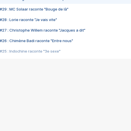
#29 : MC Solaar raconte "Bouge de là"
28 : Lorie raconte "Je vais vite"
#27 : Christophe Willem raconte "Jacques a dit"
#26 : Chimène Badi raconte "Entre nous"
#25 : Indochine raconte "3e sexe"
#24 : Zaho raconte "C'est chelou"
#23 : Patrick Bruel raconte "Au café des délices"
#22 : Kyo raconte "Le chemin"
#21 : Nolwenn Leroy raconte "Cassé"
#20 : Patrick Hernandez raconte "Born to be alive"
#19 : Lorie raconte "Près de moi"
#18 : Michael Jones raconte "A nos actes manqués" (avec Jean-Jacque