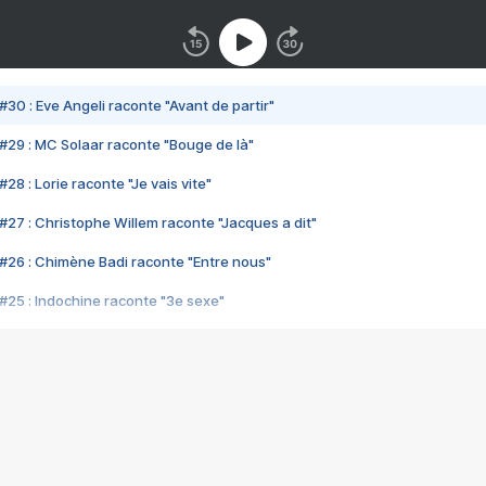
#30 : Eve Angeli raconte "Avant de partir"
#29 : MC Solaar raconte "Bouge de là"
28 : Lorie raconte "Je vais vite"
#27 : Christophe Willem raconte "Jacques a dit"
#26 : Chimène Badi raconte "Entre nous"
#25 : Indochine raconte "3e sexe"
#24 : Zaho raconte "C'est chelou"
#23 : Patrick Bruel raconte "Au café des délices"
#22 : Kyo raconte "Le chemin"
#21 : Nolwenn Leroy raconte "Cassé"