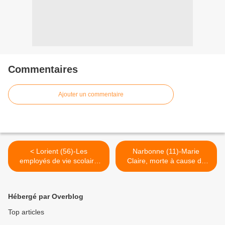
Commentaires
Ajouter un commentaire
< Lorient (56)-Les
Narbonne (11)-Marie
employés de vie scolaire
Claire, morte à cause du
vont manquer
travail >
Hébergé par Overblog
Top articles