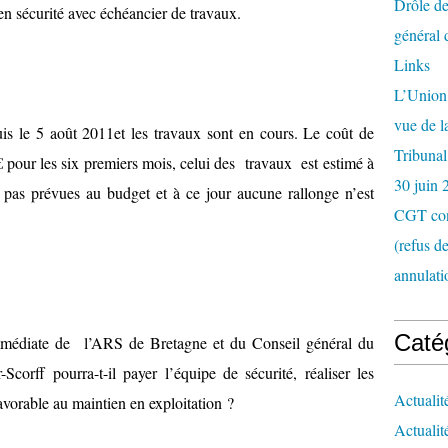
Drôle de
en sécurité avec échéancier de travaux.
général 
Links
L’Union 
vue de 
uis le 5 août 2011et les travaux sont en cours. Le coût de
Tribunal
€ pour les six premiers mois, celui des travaux est estimé à
30 juin 
as prévues au budget et à ce jour aucune rallonge n’est
CGT con
(refus d
annulati
Caté
mmédiate de l’ARS de Bretagne et du Conseil général du
orff pourra-t-il payer l’équipe de sécurité, réaliser les
Actualit
favorable au maintien en exploitation ?
Actualit