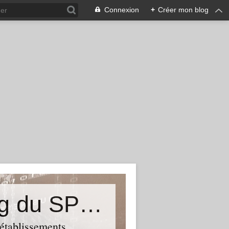
Connexion
+
Créer mon blog
&quot;Résistances&quot;-Le blog du SPHAB/CGT (56-Guémené-sur-Scorff) et des Syndicats CGT associés des petits établissements sanitaires, sociaux et médico-sociaux du Morbihan qui résistent à la casse
 établissements