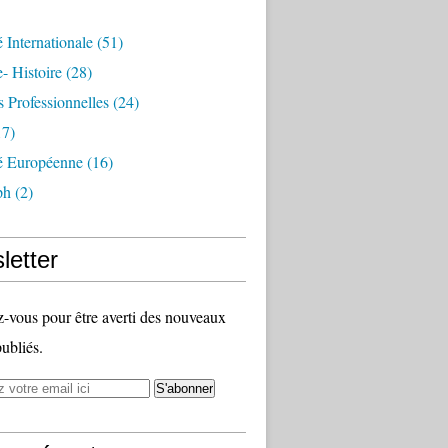
é Internationale
(51)
- Histoire
(28)
s Professionnelles
(24)
7)
té Européenne
(16)
ph
(2)
letter
vous pour être averti des nouveaux
publiés.