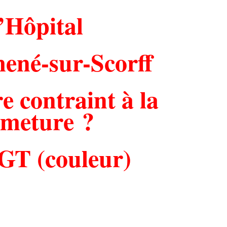
’Hôpital
ené-sur-Scorff
re contraint à la
rmeture ?