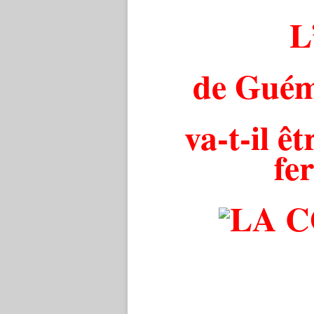
L
de Guém
va-t-il êt
fe