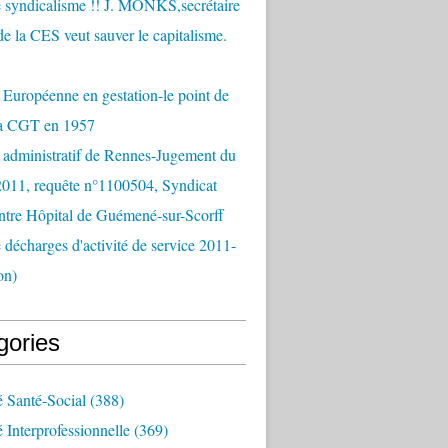
 syndicalisme !! J. MONKS,secrétaire
de la CES veut sauver le capitalisme.
Européenne en gestation-le point de
la CGT en 1957
 administratif de Rennes-Jugement du
2011, requête n°1100504, Syndicat
tre Hôpital de Guémené-sur-Scorff
e décharges d'activité de service 2011-
on)
gories
é Santé-Social
(388)
é Interprofessionnelle
(369)