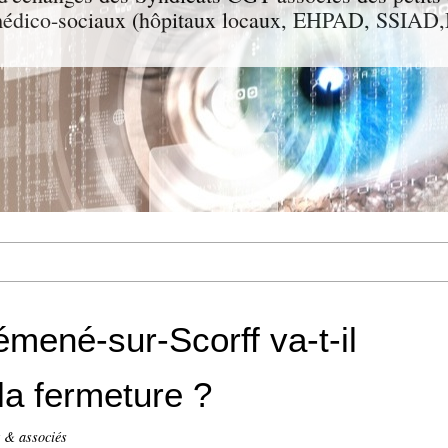
t médico-sociaux (hôpitaux locaux, EHPAD, SSIA
émené-sur-Scorff va-t-il
 la fermeture ?
t & associés