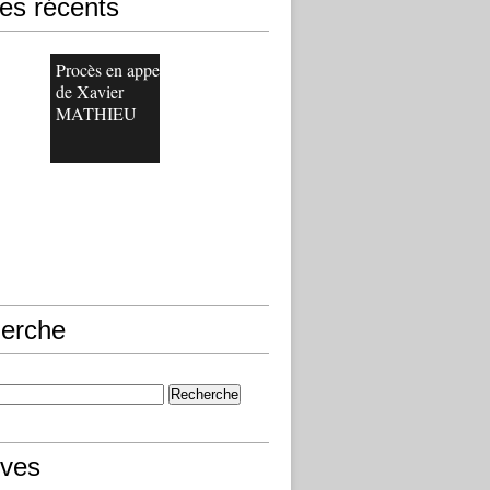
les récents
Procès en appel
de Xavier
MATHIEU
erche
ives