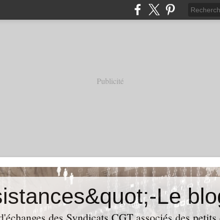
Publicité
 d'échanges des Syndicats CGT associés des petits