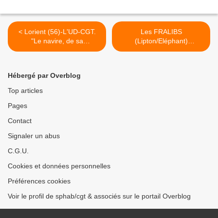
< Lorient (56)-L'UD-CGT.
Les FRALIBS
"Le navire, de sa
(Lipton/Eléphant)
construction à sa démolition
manifestent à Chambéry >
"
Hébergé par Overblog
Top articles
Pages
Contact
Signaler un abus
C.G.U.
Cookies et données personnelles
Préférences cookies
Voir le profil de sphab/cgt & associés sur le portail Overblog