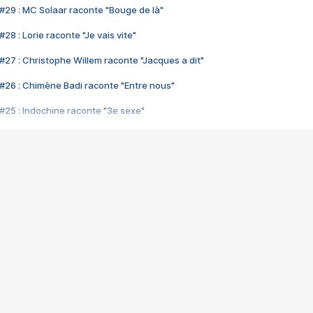
#29 : MC Solaar raconte "Bouge de là"
28 : Lorie raconte "Je vais vite"
#27 : Christophe Willem raconte "Jacques a dit"
#26 : Chimène Badi raconte "Entre nous"
#25 : Indochine raconte "3e sexe"
#24 : Zaho raconte "C'est chelou"
#23 : Patrick Bruel raconte "Au café des délices"
#22 : Kyo raconte "Le chemin"
#21 : Nolwenn Leroy raconte "Cassé"
#20 : Patrick Hernandez raconte "Born to be alive"
#19 : Lorie raconte "Près de moi"
#18 : Michael Jones raconte "A nos actes manqués" (avec Jean-Jacque
#17 : Khaled raconte "Aïcha"