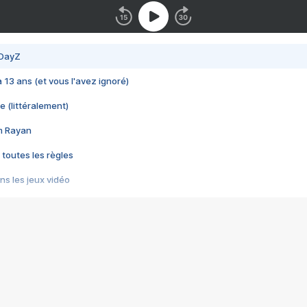
 DayZ
 a 13 ans (et vous l'avez ignoré)
e (littéralement)
im Rayan
 toutes les règles
s les jeux vidéo
us choquant de Rockstar ? - Le scandale BULLY
e plus moche de Steam
du RÊVE tourne au CAUCHEMAR
pendant 8 heures
it… à tort