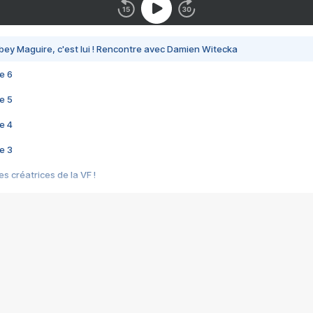
bey Maguire, c'est lui ! Rencontre avec Damien Witecka
e 6
e 5
e 4
e 3
s créatrices de la VF !
e 2
e 1
e Mektoub My Love arrive enfin ! Rencontre avec Shaïn Boumedine et Sal
i : après Toni en famille
elle réalise le bouleversant Dites lui que je l'aime