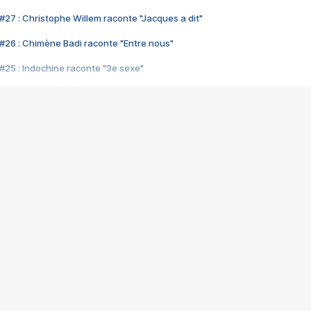
#27 : Christophe Willem raconte "Jacques a dit"
#26 : Chimène Badi raconte "Entre nous"
#25 : Indochine raconte "3e sexe"
#24 : Zaho raconte "C'est chelou"
#23 : Patrick Bruel raconte "Au café des délices"
#22 : Kyo raconte "Le chemin"
#21 : Nolwenn Leroy raconte "Cassé"
#20 : Patrick Hernandez raconte "Born to be alive"
#19 : Lorie raconte "Près de moi"
#18 : Michael Jones raconte "A nos actes manqués" (avec Jean-Jacque
#17 : Khaled raconte "Aïcha"
#16 : Corneille raconte "Parce qu'on vient de loin"