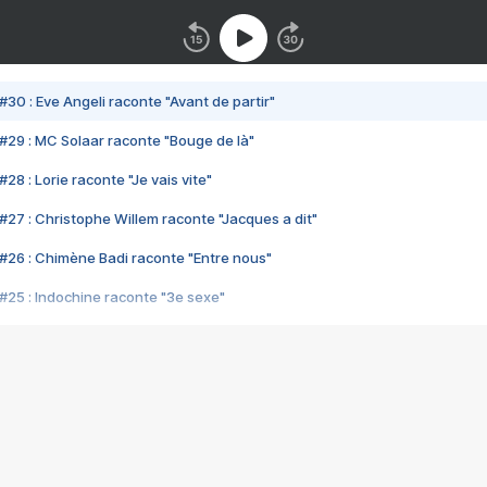
#30 : Eve Angeli raconte "Avant de partir"
#29 : MC Solaar raconte "Bouge de là"
28 : Lorie raconte "Je vais vite"
#27 : Christophe Willem raconte "Jacques a dit"
#26 : Chimène Badi raconte "Entre nous"
#25 : Indochine raconte "3e sexe"
#24 : Zaho raconte "C'est chelou"
#23 : Patrick Bruel raconte "Au café des délices"
#22 : Kyo raconte "Le chemin"
#21 : Nolwenn Leroy raconte "Cassé"