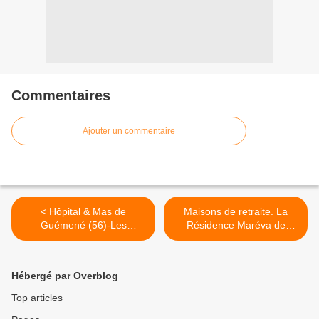
Commentaires
Ajouter un commentaire
< Hôpital & Mas de
Maisons de retraite. La
Guémené (56)-Les
Résidence Maréva de
combats douteux d'un
Meucon (56) en tête du
Directeur contre les libertés
palmarès breton >
syndicales
Hébergé par Overblog
Top articles