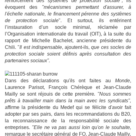
renforcement des systèmes de
protection sociale",
ils
évoquent des
"mécanismes permettant d'assurer, à
l'échelle
nationale, le financement pérenne des systèmes
de protection sociale
". Et surtout, ils entérinent
l’instauration d’un socle minimal, réclamée par
l’Organisation internationale du travail (OIT), à la suite du
rapport de Michelle Bachelet, ancienne présidente du
Chili. "
Il
est indispensable
, ajoutent-ils,
que ces socles de
protection sociale soient définis après consultation des
partenaires sociaux".
Dans des déclarations qu'ils ont faites au
Monde
,
Laurence Parisot, François Chérèque et Jean-Claude
Mailly se sont réjouis de cette première
. "Nous sommes
prêts à travailler main dans la main avec les syndicats",
affirme la présidente du Medef qui se félicite d'avoir fait
adopter par ses pairs, dans les recommandations du B20,
la reconnaissance de la responsabilité sociale des
entreprises
. "Elle ne va pas aussi loin qu'on le souhaite,
remarque le secrétaire général de FO, Jean-Claude Mailly
,