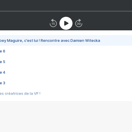
bey Maguire, c'est lui ! Rencontre avec Damien Witecka
e 6
e 5
e 4
e 3
s créatrices de la VF !
e 2
e 1
e Mektoub My Love arrive enfin ! Rencontre avec Shaïn Boumedine et Sal