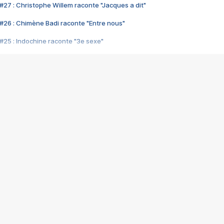
#27 : Christophe Willem raconte "Jacques a dit"
#26 : Chimène Badi raconte "Entre nous"
#25 : Indochine raconte "3e sexe"
#24 : Zaho raconte "C'est chelou"
#23 : Patrick Bruel raconte "Au café des délices"
#22 : Kyo raconte "Le chemin"
#21 : Nolwenn Leroy raconte "Cassé"
#20 : Patrick Hernandez raconte "Born to be alive"
#19 : Lorie raconte "Près de moi"
#18 : Michael Jones raconte "A nos actes manqués" (avec Jean-Jacque
#17 : Khaled raconte "Aïcha"
#16 : Corneille raconte "Parce qu'on vient de loin"
#15 : Indochine raconte "L'aventurier"