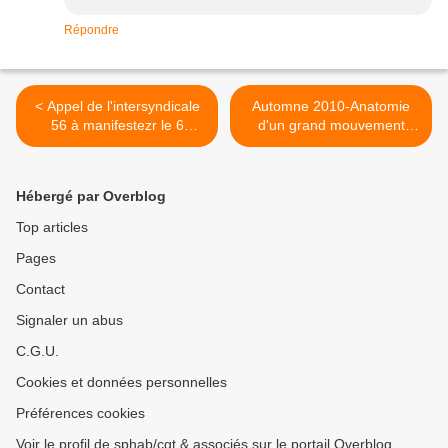
Répondre
< Appel de l'intersyndicale
Automne 2010-Anatomie
56 à manifestezr le 6
d'un grand mouvement
novembre 2010
social >
Hébergé par Overblog
Top articles
Pages
Contact
Signaler un abus
C.G.U.
Cookies et données personnelles
Préférences cookies
Voir le profil de sphab/cgt & associés sur le portail Overblog