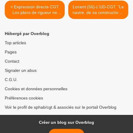
< Expression directe CGT:
Lorient (56)-L'UD-CGT. "Le
Les plans de rigueur ne
navire, de sa construction à
sont pas une réponse à la
sa démolition " >
crise
Hébergé par Overblog
Top articles
Pages
Contact
Signaler un abus
C.G.U.
Cookies et données personnelles
Préférences cookies
Voir le profil de sphab/cgt & associés sur le portail Overblog
Créer un blog sur Overblog