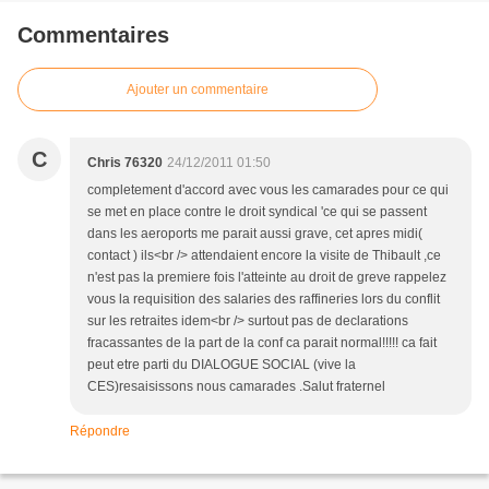
Commentaires
Ajouter un commentaire
C
Chris 76320
24/12/2011 01:50
completement d'accord avec vous les camarades pour ce qui
se met en place contre le droit syndical 'ce qui se passent
dans les aeroports me parait aussi grave, cet apres midi(
contact ) ils<br /> attendaient encore la visite de Thibault ,ce
n'est pas la premiere fois l'atteinte au droit de greve rappelez
vous la requisition des salaries des raffineries lors du conflit
sur les retraites idem<br /> surtout pas de declarations
fracassantes de la part de la conf ca parait normal!!!!! ca fait
peut etre parti du DIALOGUE SOCIAL (vive la
CES)resaisissons nous camarades .Salut fraternel
Répondre