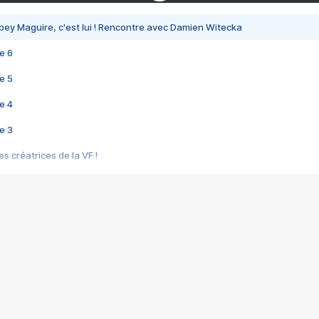
bey Maguire, c'est lui ! Rencontre avec Damien Witecka
e 6
e 5
e 4
e 3
s créatrices de la VF !
e 2
e 1
e Mektoub My Love arrive enfin ! Rencontre avec Shaïn Boumedine et Sal
i : après Toni en famille
elle réalise le bouleversant Dites lui que je l'aime
ais ! Rencontre autour de Vie privée de Rebecca Zlotowski