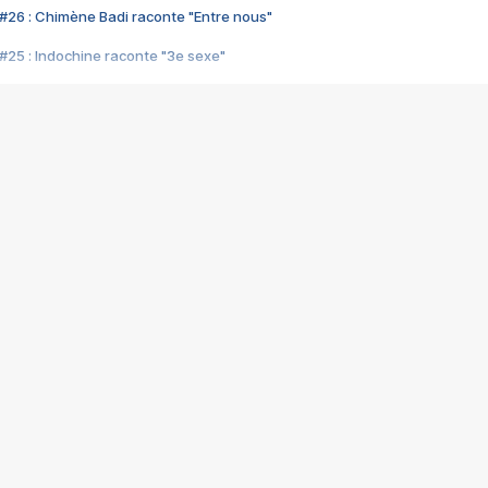
#26 : Chimène Badi raconte "Entre nous"
#25 : Indochine raconte "3e sexe"
#24 : Zaho raconte "C'est chelou"
#23 : Patrick Bruel raconte "Au café des délices"
#22 : Kyo raconte "Le chemin"
#21 : Nolwenn Leroy raconte "Cassé"
#20 : Patrick Hernandez raconte "Born to be alive"
#19 : Lorie raconte "Près de moi"
#18 : Michael Jones raconte "A nos actes manqués" (avec Jean-Jacque
#17 : Khaled raconte "Aïcha"
#16 : Corneille raconte "Parce qu'on vient de loin"
#15 : Indochine raconte "L'aventurier"
14 : Lorie raconte "Sur un air latino"