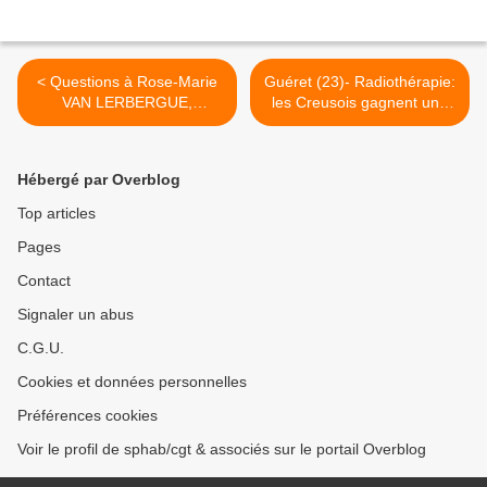
< Questions à Rose-Marie
Guéret (23)- Radiothérapie:
VAN LERBERGUE,
les Creusois gagnent une
Présidente du groupe de
victoire face à l’Etat >
maisons de retraite Korian.
Hébergé par Overblog
Top articles
Pages
Contact
Signaler un abus
C.G.U.
Cookies et données personnelles
Préférences cookies
Voir le profil de sphab/cgt & associés sur le portail Overblog