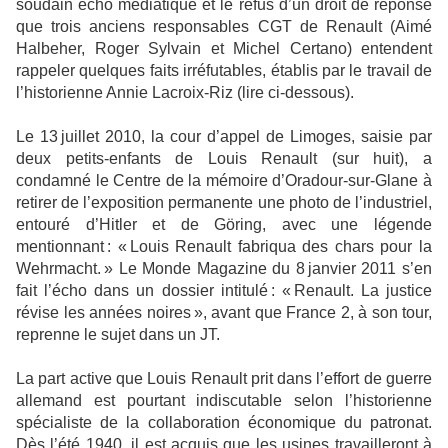
soudain écho médiatique et le refus d’un droit de réponse
que trois anciens responsables CGT de Renault (Aimé
Halbeher, Roger Sylvain et Michel Certano) entendent
rappeler quelques faits irréfutables, établis par le travail de
l’historienne Annie Lacroix-Riz (lire ci-dessous).
Le 13 juillet 2010, la cour d’appel de Limoges, saisie par
deux petits-enfants de Louis Renault (sur huit), a
condamné le Centre de la mémoire ­d’Oradour-sur-Glane à
retirer de l’exposition permanente une photo de l’industriel,
entouré d’Hitler et de Göring, avec une légende
mentionnant : « Louis Renault fabriqua des chars pour la
Wehrmacht. » Le Monde Magazine du 8 janvier 2011 s’en
fait l’écho dans un dossier intitulé : « Renault. La justice
révise les années noires », avant que France 2, à son tour,
reprenne le sujet dans un JT.
La part active que Louis Renault prit dans l’effort de guerre
allemand est pourtant indiscutable selon l’historienne
spécialiste de la collaboration économique du patronat.
Dès l’été 1940, il est acquis que les usines travailleront à