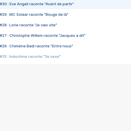
#30 : Eve Angeli raconte "Avant de partir"
#29 : MC Solaar raconte "Bouge de là"
28 : Lorie raconte "Je vais vite"
#27 : Christophe Willem raconte "Jacques a dit"
#26 : Chimène Badi raconte "Entre nous"
#25 : Indochine raconte "3e sexe"
#24 : Zaho raconte "C'est chelou"
#23 : Patrick Bruel raconte "Au café des délices"
#22 : Kyo raconte "Le chemin"
#21 : Nolwenn Leroy raconte "Cassé"
#20 : Patrick Hernandez raconte "Born to be alive"
#19 : Lorie raconte "Près de moi"
#18 : Michael Jones raconte "A nos actes manqués" (avec Jean-Jacque