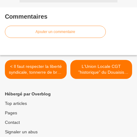
Commentaires
Ajouter un commentaire
< Il faut respecter la liberté
L'Union Locale CGT
syndicale, tonnerre de brest
"historique" du Douaisis
(sur TI Brest, 27/10/2009)
soutient Jean-Pierre
Delannoy pour le 49ème
Congrès. >
Hébergé par Overblog
Top articles
Pages
Contact
Signaler un abus