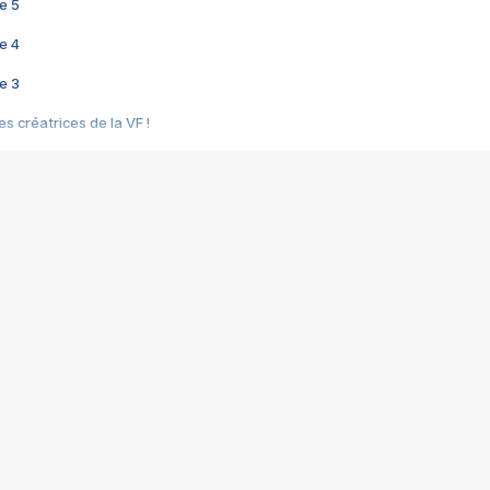
e 5
e 4
e 3
s créatrices de la VF !
e 2
e 1
e Mektoub My Love arrive enfin ! Rencontre avec Shaïn Boumedine et Sal
i : après Toni en famille
elle réalise le bouleversant Dites lui que je l'aime
ais ! Rencontre autour de Vie privée de Rebecca Zlotowski
 de Marguerite, Grave... Rencontre avec Ella Rumpf
 Les Rêveurs, un film intime sur la santé mentale
a avec un film sur le mouvement des Gilets jaunes