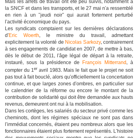
Mais les arrêts de travail ont été peu suivis, notamment à
la SNCF et dans les transports, et le 27 mai n'a ressemblé
en rien à un "jeudi noir" qui aurait fortement perturbé
l'activité économique du pays.
Les syndicats comptaient sur les dernières déclarations
d'
Eric Woerth
, le ministre du travail, admettant
explicitement la volonté de
Nicolas Sarkozy
, contrairement
à ses engagements de candidat en 2007, de mettre à bas,
dès le début de 2011, l'âge légal de départ à la retraite,
instauré, sous la présidence de
François Mitterrand
, à
er
compter du 1
avril 1983. Mais le fait que le projet ne soit
pas tout à fait bouclé, alors qu'officiellement la concertation
continue, et que larges zones d'ombres, en particulier sur
le calendrier de la réforme ou encore le montant de la
contribution de solidarité qui doit être demandée aux hauts
revenus, demeurent ont nui à la mobilisation.
Dans les cortèges, les salariés du secteur privé comme les
cheminots, dont les régimes spéciaux ne sont pas dans
l'immédiat concernés, étaient peu nombreux alors que les
fonctionnaires étaient plus fortement représentés. L'histoire
des mouvements sociaux montre que les syndicats ne