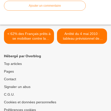
Ajouter un commentaire
< 62% des Français prêts à
Arrêté du 4 mai 2010 :
se mobiliser contre la
tableau prévisionnel des
réforme des retraites
effectifs rémunérés des
établissements publics de
santé et des établissements
Hébergé par Overblog
de santé >
Top articles
Pages
Contact
Signaler un abus
C.G.U.
Cookies et données personnelles
Préférences cookies