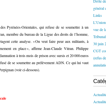
Drôle de
général 
Links
L’Union 
e des Pyrénées-Orientales, qui refuse de se soumettre à un
vue de 
an, membre du bureau de la Ligue des droits de l’homme,
Tribunal
tagent cette analyse. « On veut faire peur aux militants, à
30 juin 
nement en place », affirme Jean-Claude Vitran. Philippe
CGT con
mnation à trois mois de prison avec sursis et 20 000 euros
(refus d
refusé de se soumettre au prélèvement ADN. Ce qui lui vaut
annulati
erpignan (voir ci-dessous).
Caté
Actualit
cale
Actualit