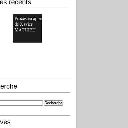
les récents
Procès en appel
de Xavier
MATHIEU
erche
ives