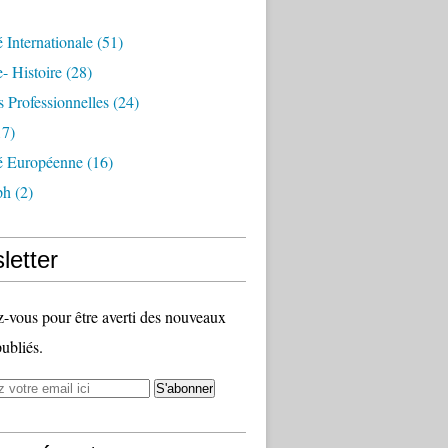
é Internationale
(51)
- Histoire
(28)
s Professionnelles
(24)
7)
té Européenne
(16)
ph
(2)
letter
vous pour être averti des nouveaux
publiés.