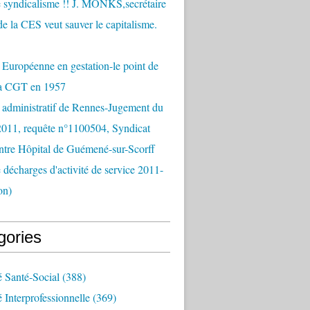
 syndicalisme !! J. MONKS,secrétaire
de la CES veut sauver le capitalisme.
Européenne en gestation-le point de
la CGT en 1957
 administratif de Rennes-Jugement du
2011, requête n°1100504, Syndicat
tre Hôpital de Guémené-sur-Scorff
e décharges d'activité de service 2011-
on)
gories
é Santé-Social
(388)
é Interprofessionnelle
(369)