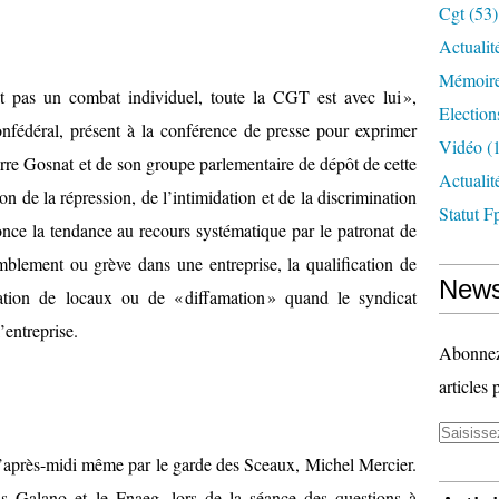
Cgt
(53)
Actualit
Mémoire
 pas un combat individuel, toute la CGT est avec lui »,
Election
nfédéral, présent à la conférence de presse pour exprimer
Vidéo
(1
Pierre Gosnat et de son groupe parlementaire de dépôt de cette
Actuali
n de la répression, de l’intimidation et de la discrimination
Statut F
once la tendance au recours systématique par le patronat de
emblement ou grève dans une entreprise, la qualification de
News
ation de locaux ou de « diffamation » quand le syndicat
’entreprise.
Abonnez-
articles 
 l’après-midi même par le garde des Sceaux, Michel Mercier.
cas Galano et le Fnaeg, lors de la séance des questions à