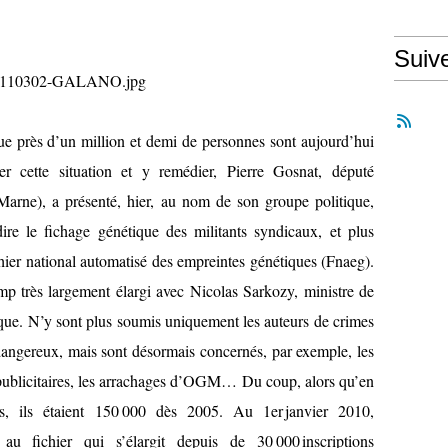
Suiv
que près d’un million et demi de personnes sont aujourd’hui
r cette situation et y remédier, Pierre Gosnat, député
Marne), a présenté, hier, au nom de son groupe politique,
dire le fichage génétique des militants syndicaux, et plus
hier national automatisé des empreintes génétiques (Fnaeg).
p très largement élargi avec Nicolas Sarkozy, ministre de
lique. N’y sont plus soumis uniquement les auteurs de crimes
 dangereux, mais sont désormais concernés, par exemple, les
x publicitaires, les arrachages d’OGM… Du coup, alors qu’en
s, ils étaient 150 000 dès 2005. Au 1er janvier 2010,
 au fichier qui s’élargit depuis de 30 000 inscriptions