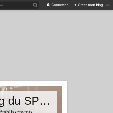
Connexion
+
Créer mon blog
&quot;Résistances&quot;-Le blog du SPHAB/CGT (56-Guémené-sur-Scorff) et des Syndicats CGT associés des petits établissements sanitaires, sociaux et médico-sociaux du Morbihan qui résistent à la casse
 établissements