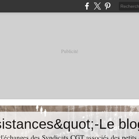
Publicité
 d'échanges des Syndicats CGT associés des petits