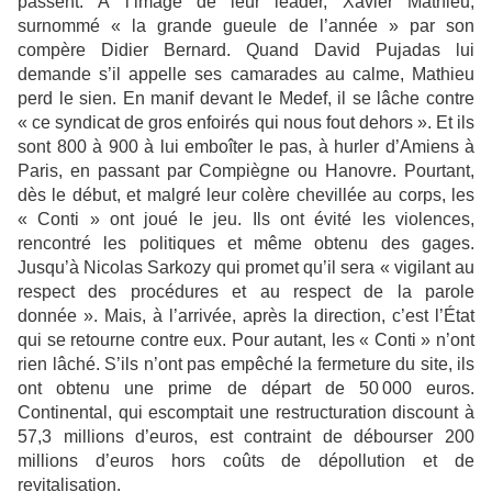
passent. À l’image de leur leader, Xavier Mathieu,
surnommé « la grande gueule de l’année » par son
compère Didier Bernard. Quand David Pujadas lui
demande s’il appelle ses camarades au calme, Mathieu
perd le sien. En manif devant le Medef, il se lâche contre
« ce syndicat de gros enfoirés qui nous fout dehors ». Et ils
sont 800 à 900 à lui emboîter le pas, à hurler d’Amiens à
Paris, en passant par Compiègne ou Hanovre. Pourtant,
dès le début, et malgré leur colère chevillée au corps, les
« Conti » ont joué le jeu. Ils ont évité les violences,
rencontré les politiques et même obtenu des gages.
Jusqu’à Nicolas Sarkozy qui promet qu’il sera « vigilant au
respect des procédures et au respect de la parole
donnée ». Mais, à l’arrivée, après la direction, c’est l’État
qui se retourne contre eux. Pour autant, les « Conti » n’ont
rien lâché. S’ils n’ont pas empêché la fermeture du site, ils
ont obtenu une prime de départ de 50 000 euros.
Continental, qui escomptait une restructuration discount à
57,3 millions d’euros, est contraint de débourser 200
millions d’euros hors coûts de dépollution et de
revitalisation.