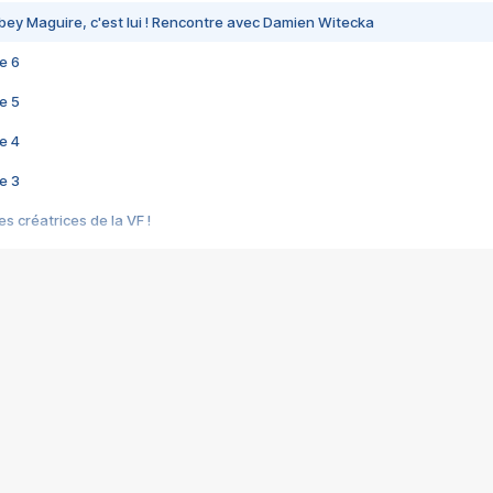
bey Maguire, c'est lui ! Rencontre avec Damien Witecka
e 6
e 5
e 4
e 3
s créatrices de la VF !
e 2
e 1
e Mektoub My Love arrive enfin ! Rencontre avec Shaïn Boumedine et Sal
i : après Toni en famille
elle réalise le bouleversant Dites lui que je l'aime
ais ! Rencontre autour de Vie privée de Rebecca Zlotowski