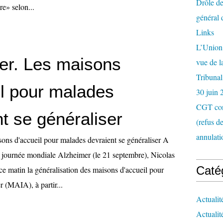
Drôle de
e» selon...
général 
Links
L’Union 
er. Les maisons
vue de 
Tribunal
il pour malades
30 juin 
CGT con
t se généraliser
(refus d
annulati
ons d'accueil pour malades devraient se généraliser A
a journée mondiale Alzheimer (le 21 septembre), Nicolas
Caté
e matin la généralisation des maisons d'accueil pour
 (MAIA), à partir...
Actualit
Actualit