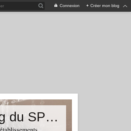
Connexion
+
Créer mon blog
&quot;Résistances&quot;-Le blog du SPHAB/CGT (56-Guémené-sur-Scorff) et des Syndicats CGT associés des petits établissements sanitaires, sociaux et médico-sociaux du Morbihan qui résistent à la casse
 établissements