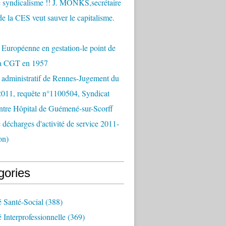
 syndicalisme !! J. MONKS,secrétaire
de la CES veut sauver le capitalisme.
Européenne en gestation-le point de
la CGT en 1957
 administratif de Rennes-Jugement du
2011, requête n°1100504, Syndicat
tre Hôpital de Guémené-sur-Scorff
e décharges d'activité de service 2011-
on)
gories
é Santé-Social
(388)
é Interprofessionnelle
(369)