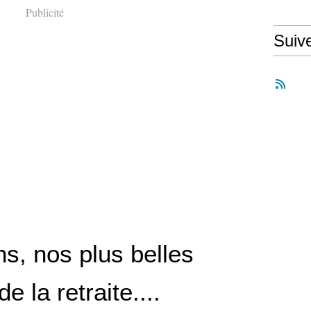
Publicité
Suiv
s, nos plus belles
e la retraite....