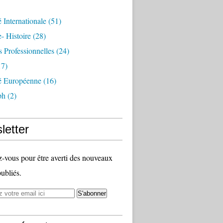
é Internationale
(51)
- Histoire
(28)
s Professionnelles
(24)
7)
té Européenne
(16)
ph
(2)
letter
vous pour être averti des nouveaux
publiés.