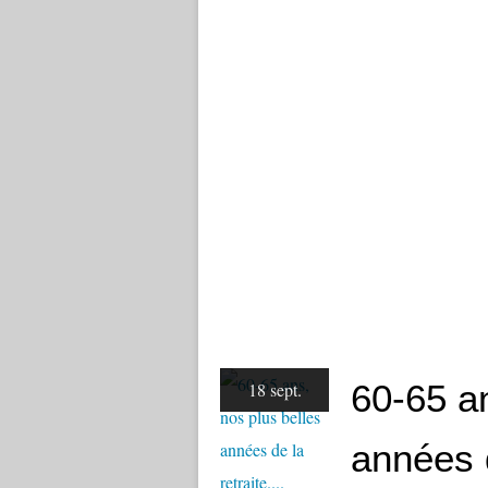
60-65 an
18 sept.
années d