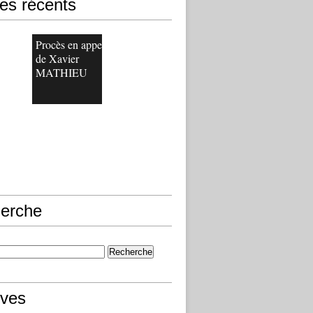
les récents
Procès en appel
de Xavier
MATHIEU
erche
ives