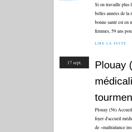
Si on travaille plu
belles années de la 
bonne santé est en 
femmes, 59 ans pour 
LIRE LA SUITE
Plouay (
17 sept.
médicali
tourmen
Plouay (56) Accueil
foyer d'accueil médi
de «maltraitance inst