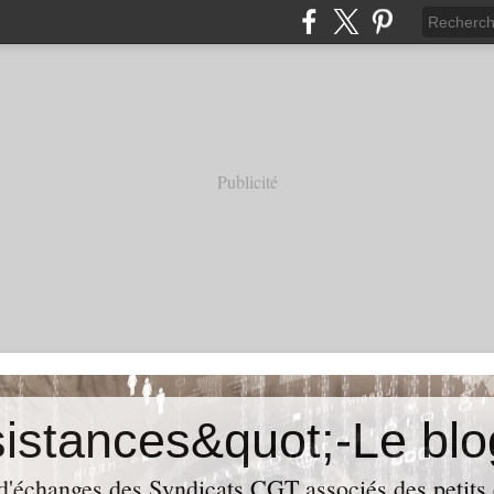
Publicité
 d'échanges des Syndicats CGT associés des petits