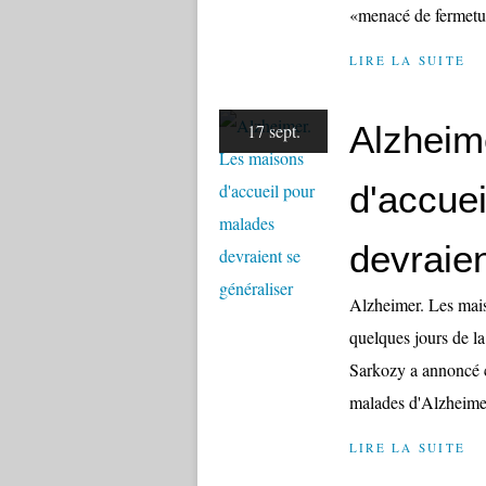
«menacé de fermetur
LIRE LA SUITE
Alzheim
17 sept.
d'accue
devraien
Alzheimer. Les mais
quelques jours de l
Sarkozy a annoncé c
malades d'Alzheimer
LIRE LA SUITE